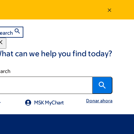
earch
hat can we help you find today?
arch
Donar ahora
MSK MyChart