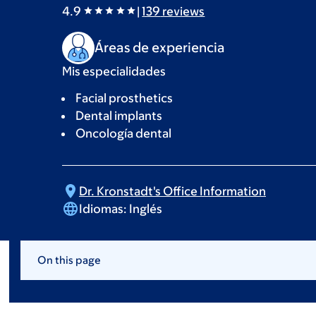
4.9
|
139
reviews
Áreas de experiencia
Mis especialidades
Facial prosthetics
Dental implants
Oncología dental
Dr. Kronstadt's Office
Information
Idiomas:
Inglés
On this page