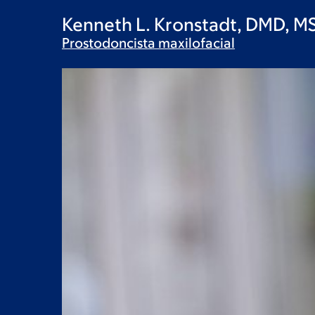
Kenneth L. Kronstadt, DMD, M
Prostodoncista
maxilofacial