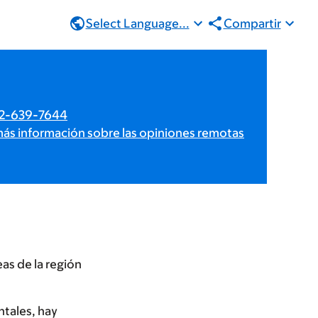
Select Language...
Compartir
212-639-7644
s información sobre las opiniones remotas
as de la región
ntales, hay