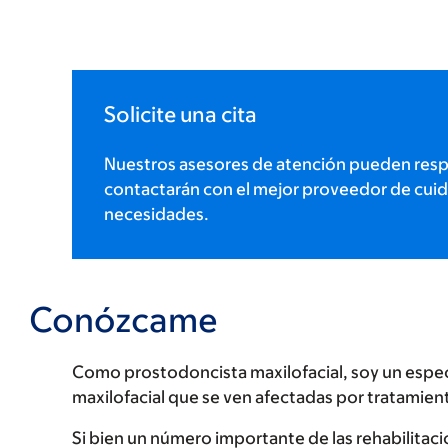
Solicite una cita
Nuestros asesores de atención pueden res
contactarán con el mejor proveedor de cuid
necesidades.
Conózcame
Como prostodoncista maxilofacial, soy un especia
maxilofacial que se ven afectadas por tratamie
Si bien un número importante de las rehabilitaci