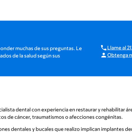
Llame al 
ponder muchas de sus preguntas. Le
Obtenga má
ados de la salud según sus
lista dental con experiencia en restaurar y rehabilitar áre
ntos de cáncer, traumatismos o afecciones congénitas.
ones dentales y bucales que realizo implican implantes de