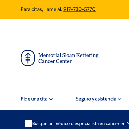
Skip
Skip
Para citas, llame al:
917-730-5770
to
to
main
footer
content
Pide una cita
Seguro y asistencia
Busque un médico o especialista en cáncer en 