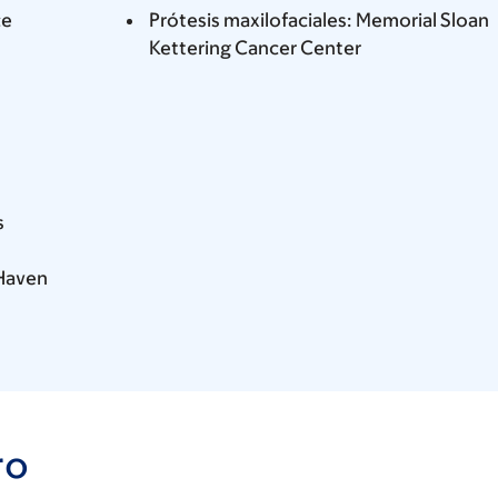
ce
Prótesis maxilofaciales: Memorial Sloan
Kettering Cancer Center
s
 Haven
ro