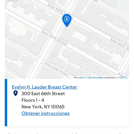
Leaflet
|
©
OpenStreetMap
contributors; ©
CARTO
.
Evelyn H. Lauder Breast Center
300 East 66th Street
Floors 1 - 4
New York
NY
10065
Obtener instrucciones