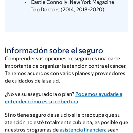
Castle Connolly: New York Magazine
Top Doctors (2014, 2018-2020)
Información sobre el seguro
Comprender sus opciones de seguro es una parte
importante de organizar la atención contra el cáncer.
Tenemos acuerdos con varios planes y proveedores
de cuidados de la salud.
Ingrese
¿No ve su aseguradora o plan?
Podemos ayudarle a
su
entender cómo es su cobertura
.
proveedor
Si no tiene seguro de salud o si le preocupa que su
de
atención no esté totalmente cubierta, es posible que
seguros
nuestros programas de
asistencia financiera
sean