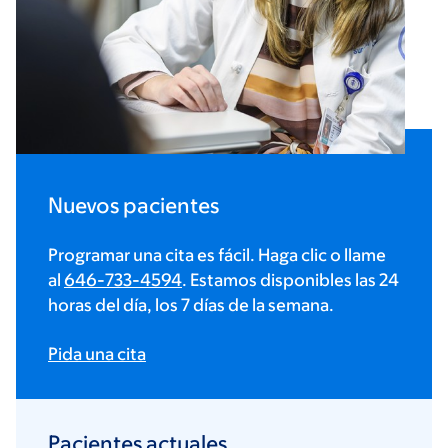
Nuevos pacientes
Programar una cita es fácil. Haga clic o llame
al
646-733-4594
. Estamos disponibles las 24
horas del día, los 7 días de la semana.
Pida una cita
Pacientes actuales