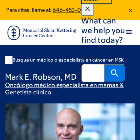
Skip
Skip
Para citas, llame al:
646-453-0968
to
to
What can
main
footer
content
we help you
find today?
Search
Busque un médico o especialista en cáncer en MSK
Mark E. Robson, MD
Oncólogo médico especialista en mamas &
Genetista
clínico