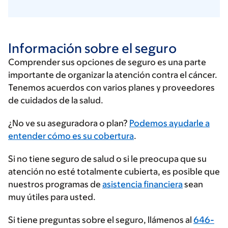
Información sobre el seguro
Comprender sus opciones de seguro es una parte
importante de organizar la atención contra el cáncer.
Tenemos acuerdos con varios planes y proveedores
de cuidados de la salud.
Ingrese
¿No ve su aseguradora o plan?
Podemos ayudarle a
su
entender cómo es su cobertura
.
proveedor
Si no tiene seguro de salud o si le preocupa que su
de
atención no esté totalmente cubierta, es posible que
seguros
nuestros programas de
asistencia financiera
sean
muy útiles para usted.
Si tiene preguntas sobre el seguro, llámenos al
646-