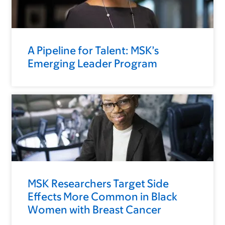
A Pipeline for Talent: MSK’s
Emerging Leader Program
MSK Researchers Target Side
Effects More Common in Black
Women with Breast Cancer