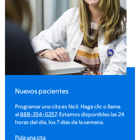
Nuevos pacientes
Programar una cita es fácil. Haga clic o llame
al
888-354-0257
. Estamos disponibles las 24
horas del día, los 7 días de la semana.
Pida una cita