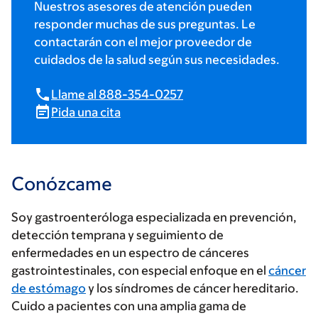
Nuestros asesores de atención pueden
responder muchas de sus preguntas. Le
contactarán con el mejor proveedor de
cuidados de la salud según sus necesidades.
Llame al 888-354-0257
Pida una cita
Conózcame
Soy gastroenteróloga especializada en prevención,
detección temprana y seguimiento de
enfermedades en un espectro de cánceres
gastrointestinales, con especial enfoque en el
cáncer
de estómago
y los síndromes de cáncer hereditario.
Cuido a pacientes con una amplia gama de