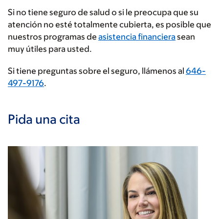
proveedor
Si no tiene seguro de salud o si le preocupa que su
de
atención no esté totalmente cubierta, es posible que
seguros
nuestros programas de
asistencia financiera
sean
muy útiles para usted.
Si tiene preguntas sobre el seguro, llámenos al
646-
497-9176
.
Pida una cita