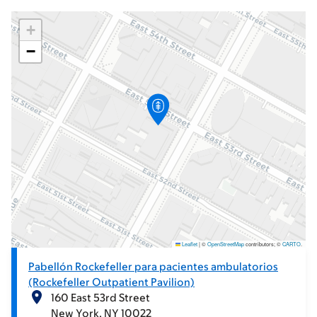
+
−
Leaflet
|
©
OpenStreetMap
contributors; ©
CARTO
.
Pabellón Rockefeller para pacientes ambulatorios
(Rockefeller Outpatient Pavilion)
160 East 53rd Street
New York
NY
10022