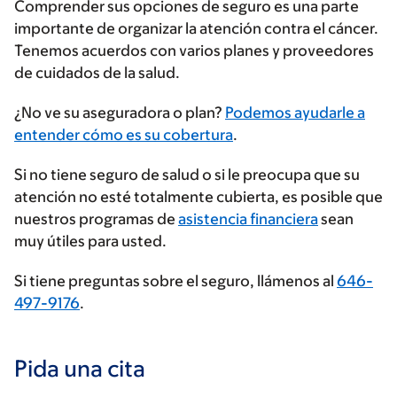
Comprender sus opciones de seguro es una parte
importante de organizar la atención contra el cáncer.
Tenemos acuerdos con varios planes y proveedores
de cuidados de la salud.
Ingrese
¿No ve su aseguradora o plan?
Podemos ayudarle a
su
entender cómo es su cobertura
.
proveedor
Si no tiene seguro de salud o si le preocupa que su
de
atención no esté totalmente cubierta, es posible que
seguros
nuestros programas de
asistencia financiera
sean
muy útiles para usted.
Si tiene preguntas sobre el seguro, llámenos al
646-
497-9176
.
Pida una cita