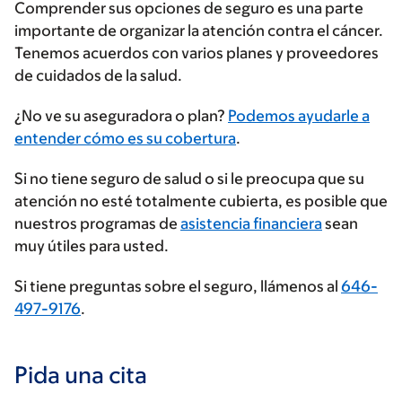
Comprender sus opciones de seguro es una parte
importante de organizar la atención contra el cáncer.
Tenemos acuerdos con varios planes y proveedores
de cuidados de la salud.
Ingrese
¿No ve su aseguradora o plan?
Podemos ayudarle a
su
entender cómo es su cobertura
.
proveedor
Si no tiene seguro de salud o si le preocupa que su
de
atención no esté totalmente cubierta, es posible que
seguros
nuestros programas de
asistencia financiera
sean
muy útiles para usted.
Si tiene preguntas sobre el seguro, llámenos al
646-
497-9176
.
Pida una cita