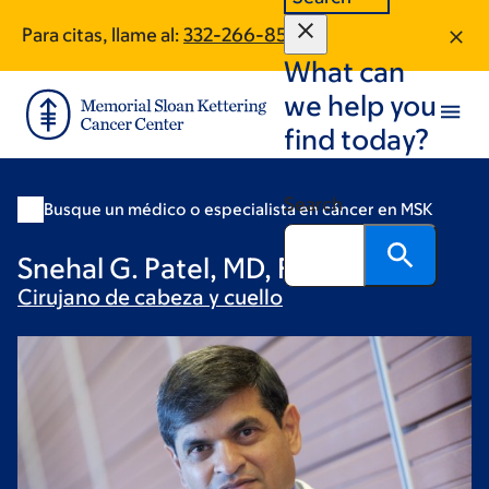
Skip
Skip
Para citas, llame al:
332-266-8503
to
to
What can
main
footer
content
we help you
find today?
Search
Busque un médico o especialista en cáncer en MSK
Snehal G. Patel, MD, FRCS
Cirujano de cabeza y
cuello