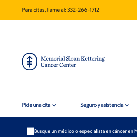
Skip
Skip
Para citas, llame al:
332-266-1712
to
to
main
footer
content
Pide una cita
Seguro y asistencia
Busque un médico o especialista en cáncer en 