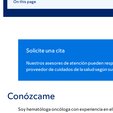
On this page
Solicite una cita
Nuestros asesores de atención pueden resp
proveedor de cuidados de la salud según su
Conózcame
Soy hematóloga oncóloga con experiencia en el t