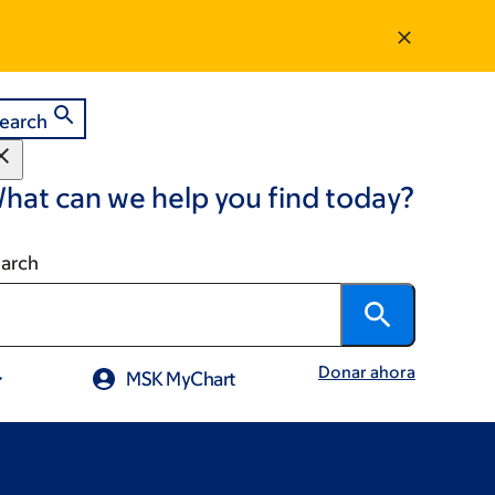
earch
hat can we help you find today?
arch
Donar ahora
MSK MyChart