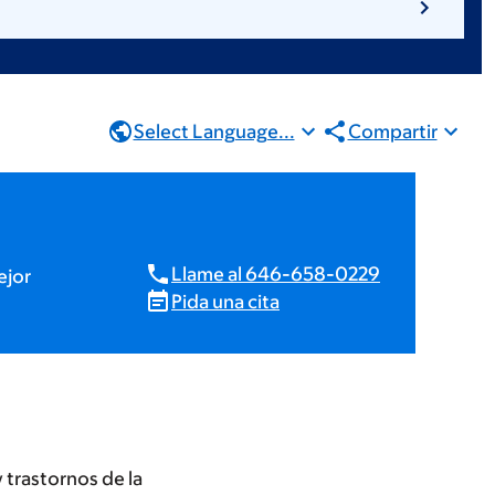
Select Language...
Compartir
Llame al 646-658-0229
ejor
Pida una cita
 trastornos de la