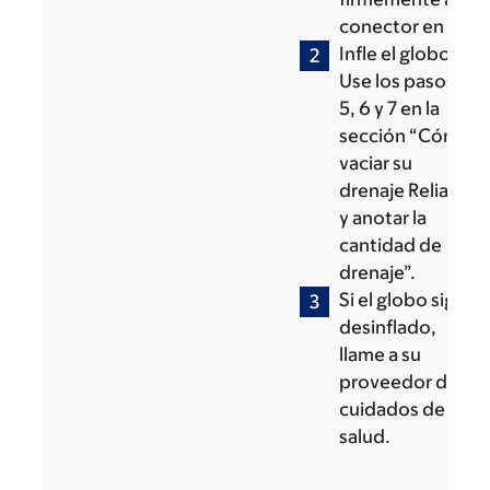
conector en Y.
Infle el globo.
Use los pasos 2,
5, 6 y 7 en la
sección “Cómo
vaciar su
drenaje ReliaVac
y anotar la
cantidad de
drenaje”.
Si el globo sigue
desinflado,
llame a su
proveedor de
cuidados de la
salud.