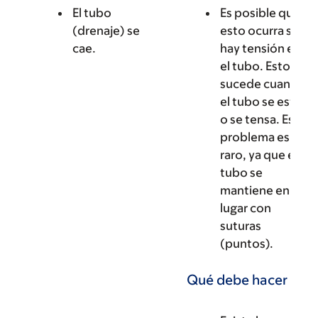
El tubo
Es posible que
(drenaje) se
esto ocurra si
cae.
hay tensión en
el tubo. Esto
sucede cuando
el tubo se estira
o se tensa. Este
problema es
raro, ya que el
tubo se
mantiene en su
lugar con
suturas
(puntos).
Qué debe hacer