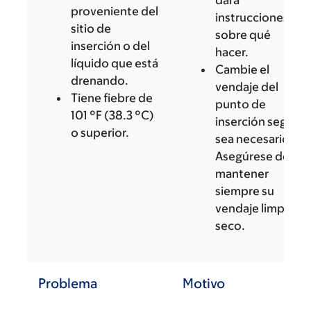
dará
proveniente del
instrucciones
sitio de
sobre qué
inserción o del
hacer.
líquido que está
Cambie el
drenando.
vendaje del
Tiene fiebre de
punto de
101 °F (38.3 °C)
inserción según
o superior.
sea necesario.
Asegúrese de
mantener
siempre su
vendaje limpio y
seco.
Problema
Motivo