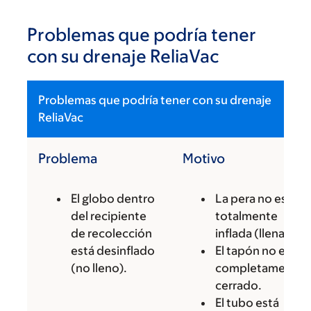
Problemas que podría tener
con su drenaje ReliaVac
Problemas que podría tener con su drenaje
ReliaVac
Problema
Motivo
El globo dentro
La pera no está
del recipiente
totalmente
de recolección
inflada (llena).
está desinflado
El tapón no está
(no lleno).
completamente
cerrado.
El tubo está