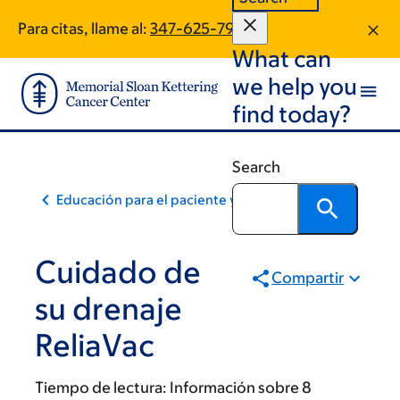
Skip
Skip
Para citas, llame al:
347-625-7990
to
to
What can
main
footer
content
we help you
find today?
Search
Educación para el paciente y la comunidad
Cuidado de
Compartir
su drenaje
ReliaVac
Tiempo de lectura:
Información sobre 8