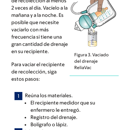
de recolección al menos
2 veces al día. Vacíelo a la
mañana y a la noche. Es
posible que necesite
vaciarlo con más
frecuencia si tiene una
gran cantidad de drenaje
en su recipiente.
Figura 3. Vaciado
del drenaje
Para vaciar el recipiente
ReliaVac
de recolección, siga
estos pasos:
Reúna los materiales.
El recipiente medidor que su
enfermero le entregó.
Registro del drenaje.
Bolígrafo o lápiz.