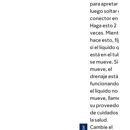
para apretar y
luego soltar el
conector en Y.
Haga esto 2
veces. Mientras
hace esto, fíjese
si el líquido que
está en el tubo
se mueve. Si se
mueve, el
drenaje está
funcionando. Si
el líquido no se
mueve, llame a
su proveedor
de cuidados de
la salud.
Cambie el