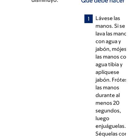
disminuyó.
Qué debe hacer
Lávese las
manos. Si se
lava las manos
con agua y
jabón, mójese
las manos con
agua tibia y
aplíquese
jabón. Frótese
las manos
durante al
menos 20
segundos,
luego
enjuáguelas.
Séquelas con