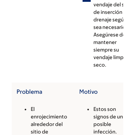
vendaje del sitio
de inserción del
drenaje según
sea necesario.
Asegúrese de
mantener
siempre su
vendaje limpio y
seco.
Problema
Motivo
El
Estos son
enrojecimiento
signos de una
alrededor del
posible
sitio de
infección.