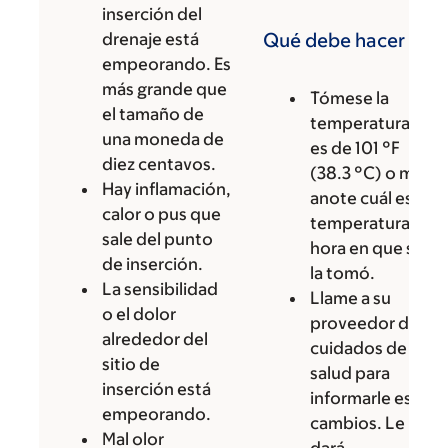
inserción del
drenaje está
Qué debe hacer
empeorando. Es
más grande que
Tómese la
el tamaño de
temperatura. Si
una moneda de
es de 101 °F
diez centavos.
(38.3 °C) o más,
Hay inflamación,
anote cuál es su
calor o pus que
temperatura y la
sale del punto
hora en que se
de inserción.
la tomó.
La sensibilidad
Llame a su
o el dolor
proveedor de
alrededor del
cuidados de la
sitio de
salud para
inserción está
informarle estos
empeorando.
cambios. Le
Mal olor