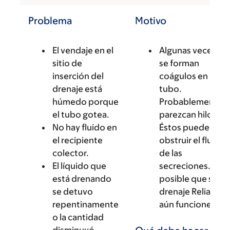
Problema
Motivo
El vendaje en el
Algunas veces
sitio de
se forman
inserción del
coágulos en el
drenaje está
tubo.
húmedo porque
Probablemente
el tubo gotea.
parezcan hilos.
No hay fluido en
Éstos pueden
el recipiente
obstruir el flujo
colector.
de las
El líquido que
secreciones. Es
está drenando
posible que su
se detuvo
drenaje ReliaVac
repentinamente
aún funcione.
o la cantidad