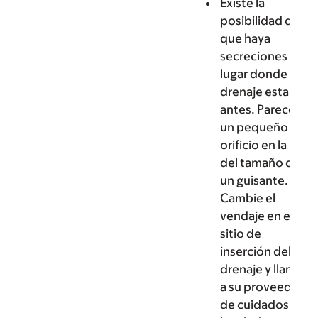
Existe la
posibilidad de
que haya
secreciones del
lugar donde el
drenaje estaba
antes. Parece
un pequeño
orificio en la piel
del tamaño de
un guisante.
Cambie el
vendaje en el
sitio de
inserción del
drenaje y llame
a su proveedor
de cuidados de