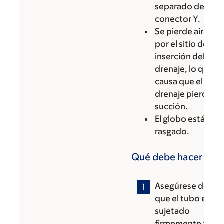
separado del
conector Y.
Se pierde aire
por el sitio de
inserción del
drenaje, lo que
causa que el
drenaje pierda
succión.
El globo está
rasgado.
Qué debe hacer
Asegúrese de
que el tubo esté
sujetado
firmemente al