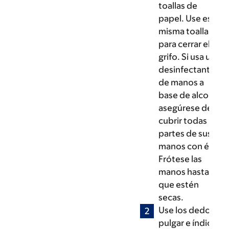
toallas de
papel. Use esa
misma toalla
para cerrar el
grifo. Si usa un
desinfectante
de manos a
base de alcohol,
asegúrese de
cubrir todas las
partes de sus
manos con él.
Frótese las
manos hasta
que estén
secas.
Use los dedos
pulgar e índice