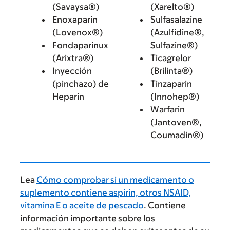
(Savaysa®)
(Xarelto®)
Enoxaparin
Sulfasalazine
(Lovenox®)
(Azulfidine®,
Fondaparinux
Sulfazine®)
(Arixtra®)
Ticagrelor
Inyección
(Brilinta®)
(pinchazo) de
Tinzaparin
Heparin
(Innohep®)
Warfarin
(Jantoven®,
Coumadin®)
Lea
Cómo comprobar si un medicamento o
suplemento contiene aspirin, otros NSAID,
vitamina E o aceite de pescado
. Contiene
información importante sobre los