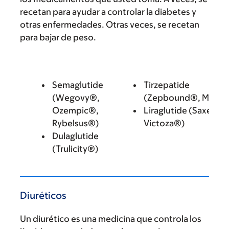
recetan para ayudar a controlar la diabetes y
otras enfermedades. Otras veces, se recetan
para bajar de peso.
Semaglutide
Tirzepatide
(Wegovy®,
(Zepbound®, Mounj
Ozempic®,
Liraglutide (Saxenda
Rybelsus®)
Victoza®)
Dulaglutide
(Trulicity®)
Diuréticos
Un diurético es una medicina que controla los