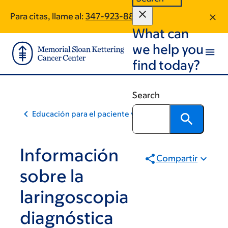
Skip
Skip
Para citas, llame al:
347-923-8890
to
to
What can
main
footer
content
we help you
find today?
Search
Educación para el paciente y la comunidad
Información
Compartir
sobre la
laringoscopia
diagnóstica