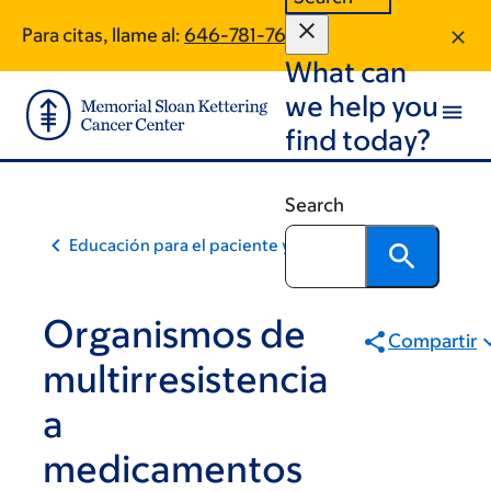
Skip
Skip
Para citas, llame al:
646-781-7673
to
to
What can
main
footer
content
we help you
find today?
Search
Educación para el paciente y la comunidad
Organismos de
Compartir
multirresistencia
a
medicamentos