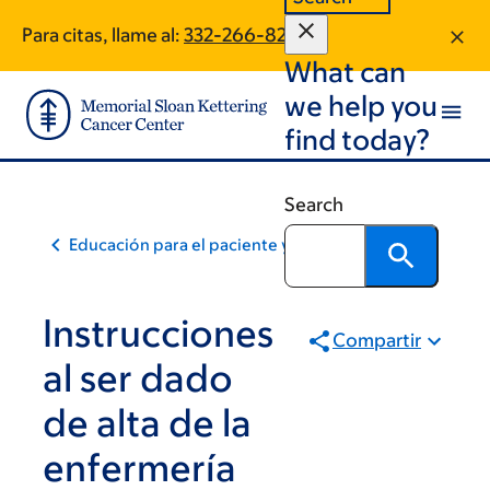
Skip
Skip
Para citas, llame al:
332-266-8263
to
to
What can
main
footer
content
we help you
find today?
Search
Educación para el paciente y la comunidad
Instrucciones
Compartir
al ser dado
de alta de la
enfermería