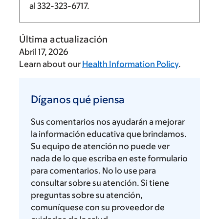
al
332-323-6717
.
Última actualización
Abril 17, 2026
Learn about our
Health Information Policy
.
Díganos
qué
Díganos qué piensa
piensa
Sus comentarios nos ayudarán a mejorar
la información educativa que brindamos.
Su equipo de atención no puede ver
nada de lo que escriba en este formulario
para comentarios. No lo use para
consultar sobre su atención. Si tiene
preguntas sobre su atención,
comuníquese con su proveedor de