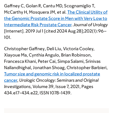
Gaffney C
, Golan R, Cantu MD, Scognamiglio T,
McCarthy H, Mosquera JM, et al.
The Clinical Utility of
the Genomic Prostate Score in Men with Very Low to
Intermediate Risk Prostate Cancer
.
Journal of Urology
[Internet]. 2019 Jul 1 [cited 2024 Aug 28];202(1):96–
101.
Christopher Gaffney
, Deli Liu, Victoria Cooley,
Xiayoue Ma, Cynthia Angulo, Brian Robinson,
Francesca Khani, Peter Cai, Simpa Salami, Srinivas
Nallandhighal, Jonathan Shoag, Christopher Barbieri,
Tumor size and genomic risk in localized prostate
cancer
,
Urologic Oncology: Seminars and Original
Investigations
, Volume 39, Issue 7, 2021, Pages
434.e17-434.e22, ISSN 1078-1439.