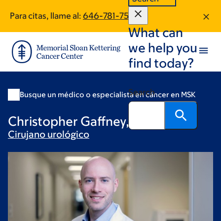
Skip
Skip
Para citas, llame al:
646-781-7520
to
to
What can
main
footer
content
we help you
find today?
Search
Busque un médico o especialista en cáncer en MSK
Christopher Gaffney, MD
Cirujano
urológico