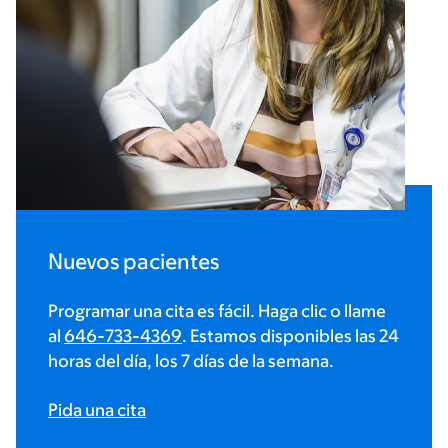
Nuevos pacientes
Programar una cita es fácil. Haga clic o llame
al
646-733-4369
. Estamos disponibles las 24
horas del día, los 7 días de la semana.
Pida una cita