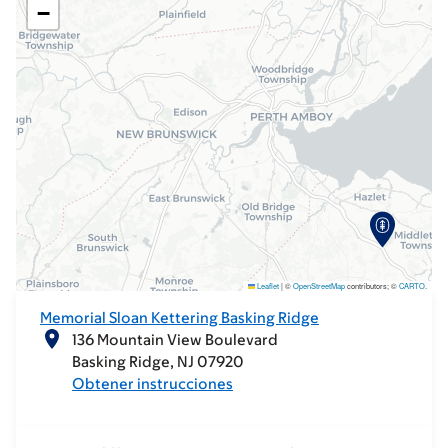
−
Leaflet
|
©
OpenStreetMap
contributors; ©
CARTO
.
Memorial Sloan Kettering Basking Ridge
136 Mountain View Boulevard
Basking Ridge
NJ
07920
Obtener instrucciones