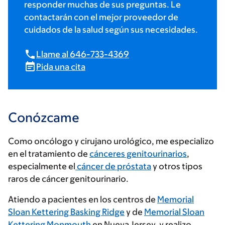
responder muchas de sus preguntas. Le
contactarán con el mejor proveedor de
cuidados de la salud según sus necesidades.
Llame al 646-733-4369
Pida una cita
Conózcame
Como oncólogo y cirujano urológico, me especializo
en el tratamiento de
cánceres genitourinarios
,
especialmente el
cáncer de próstata
y otros tipos
raros de cáncer genitourinario.
Atiendo a pacientes en los centros de
Memorial
Sloan Kettering Basking Ridge
y de
Memorial Sloan
Kettering Monmouth
en Nueva Jersey, y realizo