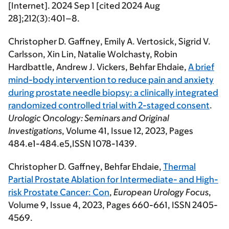
[Internet]. 2024 Sep 1 [cited 2024 Aug
28];212(3):401–8.
Christopher D. Gaffney
, Emily A. Vertosick, Sigrid V.
Carlsson, Xin Lin, Natalie Wolchasty, Robin
Hardbattle, Andrew J. Vickers, Behfar Ehdaie,
A brief
mind-body intervention to reduce pain and anxiety
during prostate needle biopsy: a clinically integrated
randomized controlled trial with 2-staged consent
.
Urologic Oncology: Seminars and Original
Investigations
, Volume 41, Issue 12, 2023, Pages
484.e1-484.e5,ISSN 1078-1439.
Christopher D. Gaffney
, Behfar Ehdaie,
Thermal
Partial Prostate Ablation for Intermediate- and High-
risk Prostate Cancer: Con
,
European Urology Focus
,
Volume 9, Issue 4, 2023, Pages 660-661, ISSN 2405-
4569.