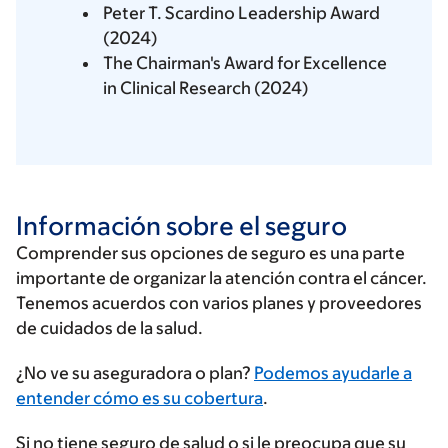
Peter T. Scardino Leadership Award
(2024)
The Chairman's Award for Excellence
in Clinical Research (2024)
Información sobre el seguro
Comprender sus opciones de seguro es una parte
importante de organizar la atención contra el cáncer.
Tenemos acuerdos con varios planes y proveedores
de cuidados de la salud.
Ingrese
¿No ve su aseguradora o plan?
Podemos ayudarle a
su
entender cómo es su cobertura
.
proveedor
Si no tiene seguro de salud o si le preocupa que su