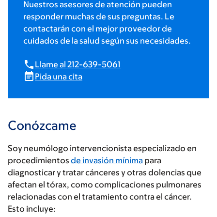
Nuestros asesores de atención pueden
responder muchas de sus preguntas. Le
contactarán con el mejor proveedor de
cuidados de la salud según sus necesidades.
Llame al 212-639-5061
Pida una cita
Conózcame
Soy neumólogo intervencionista especializado en
procedimientos
de invasión mínima
para
diagnosticar y tratar cánceres y otras dolencias que
afectan el tórax, como complicaciones pulmonares
relacionadas con el tratamiento contra el cáncer.
Esto incluye: