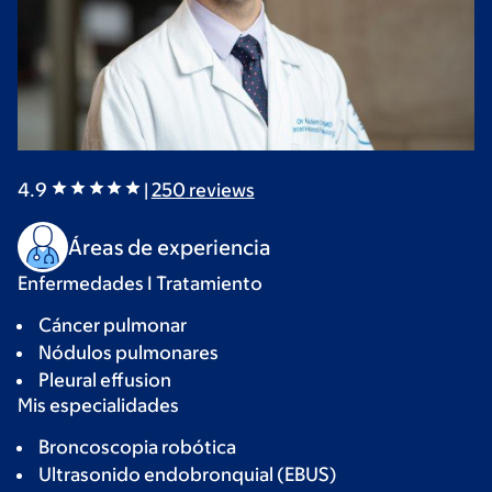
4.9
|
250
reviews
Áreas de experiencia
Enfermedades I Tratamiento
Cáncer pulmonar
Nódulos pulmonares
Pleural effusion
Mis especialidades
Broncoscopia robótica
Ultrasonido endobronquial (EBUS)