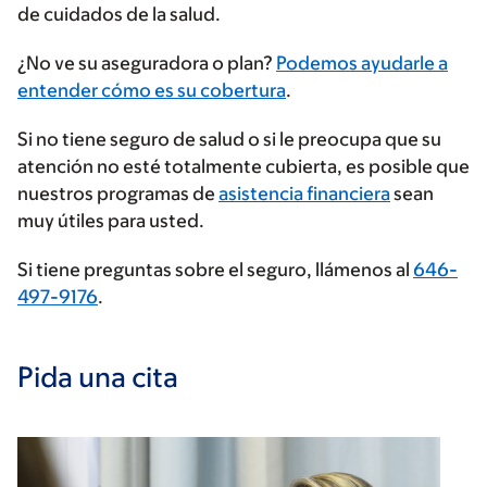
de cuidados de la salud.
Ingrese
¿No ve su aseguradora o plan?
Podemos ayudarle a
su
entender cómo es su cobertura
.
proveedor
Si no tiene seguro de salud o si le preocupa que su
de
atención no esté totalmente cubierta, es posible que
seguros
nuestros programas de
asistencia financiera
sean
muy útiles para usted.
Si tiene preguntas sobre el seguro, llámenos al
646-
497-9176
.
Pida una cita