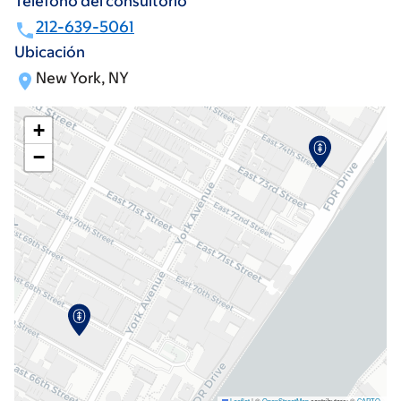
Teléfono del consultorio
212-639-5061
Ubicación
New York, NY
+
−
Leaflet
|
©
OpenStreetMap
contributors; ©
CARTO
.