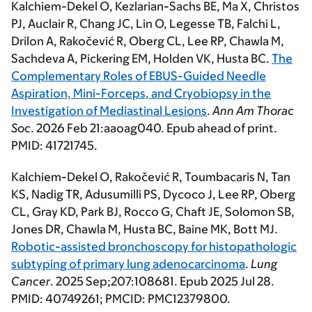
Kalchiem-Dekel O
, Kezlarian-Sachs BE, Ma X, Christos
PJ, Auclair R, Chang JC, Lin O, Legesse TB, Falchi L,
Drilon A, Rakočević R, Oberg CL, Lee RP, Chawla M,
Sachdeva A, Pickering EM, Holden VK, Husta BC.
The
Complementary Roles of EBUS-Guided Needle
Aspiration, Mini-Forceps, and Cryobiopsy in the
Investigation of Mediastinal Lesions
.
Ann Am Thorac
Soc
. 2026 Feb 21:aaoag040. Epub ahead of print.
PMID: 41721745.
Kalchiem-Dekel O
, Rakočević R, Toumbacaris N, Tan
KS, Nadig TR, Adusumilli PS, Dycoco J, Lee RP, Oberg
CL, Gray KD, Park BJ, Rocco G, Chaft JE, Solomon SB,
Jones DR, Chawla M, Husta BC, Baine MK, Bott MJ.
Robotic-assisted bronchoscopy for histopathologic
subtyping of primary lung adenocarcinoma
.
Lung
Cancer
. 2025 Sep;207:108681. Epub 2025 Jul 28.
PMID: 40749261; PMCID: PMC12379800.