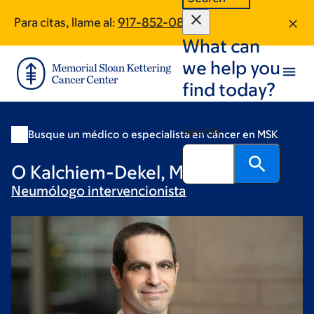
Skip
Skip
Para citas, llame al:
917-852-0842
to
to
What can
main
footer
content
we help you
find today?
Search
Busque un médico o especialista en cáncer en MSK
O Kalchiem-Dekel, MD
Neumólogo
intervencionista