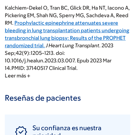
Kalchiem-Dekel O
, Tran BC, Glick DR, Ha NT, Iacono A,
Pickering EM, Shah NG, Sperry MG, Sachdeva A, Reed
RM.
Prophylactic epinephrine attenuates severe
bleeding in lung transplantation patients undergoing
transbronchial lung biopsy: Results of the PROPHET
randomized trial.
J Heart Lung Transplant
. 2023
Sep;42(9):1205-1213. doi:
10.1016/j.healun.2023.03.007. Epub 2023 Mar
14.PMID: 37140517 Clinical Trial.
Leer más
Reseñas de pacientes
Su confianza es nuestra