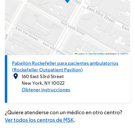
Leaflet
|
©
OpenStreetMap
contributors; ©
CARTO
.
Pabellón Rockefeller para pacientes ambulatorios
(Rockefeller Outpatient Pavilion)
160 East 53rd Street
New York
NY
10022
Obtener instrucciones
¿Quiere atenderse con un médico en otro centro?
Ver todos los centros de MSK
.