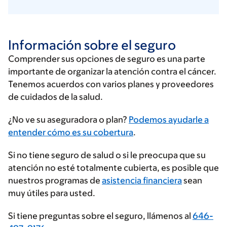
Información sobre el seguro
Comprender sus opciones de seguro es una parte
importante de organizar la atención contra el cáncer.
Tenemos acuerdos con varios planes y proveedores
de cuidados de la salud.
Ingrese
¿No ve su aseguradora o plan?
Podemos ayudarle a
su
entender cómo es su cobertura
.
proveedor
Si no tiene seguro de salud o si le preocupa que su
de
atención no esté totalmente cubierta, es posible que
seguros
nuestros programas de
asistencia financiera
sean
muy útiles para usted.
Si tiene preguntas sobre el seguro, llámenos al
646-