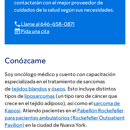
contactarán con el mejor proveedor de
cuidados de la salud según sus necesidades.
Llame al 646-658-0871
Pida una cita
Conózcame
Soy oncólogo médico y cuento con capacitación
especializada en el tratamiento de sarcomas
de
tejidos blandos
y
óseos
. Esto incluye distintos
tipos de
liposarcomas
(un tipo raro de cáncer que
crece en el tejido adiposo), así como el
sarcoma de
Kaposi
. Atiendo pacientes en el
Pabellón Rockefeller
para pacientes ambulatorios (Rockefeller Outpatient
Pavilion)
en la ciudad de Nueva York.