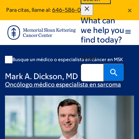
Skip
Skip
Para citas, llame al:
646-586-0534
to
to
What can
main
footer
content
we help you
find today?
Search
Busque un médico o especialista en cáncer en MSK
Mark A. Dickson, MD
Oncólogo médico especialista en
sarcoma