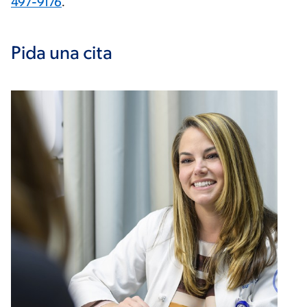
497-9176
.
Pida una cita