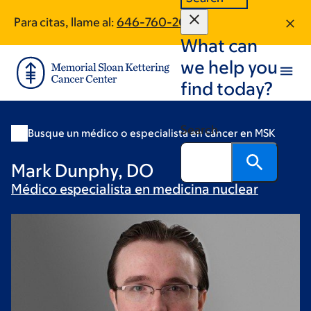
Skip
Skip
Para citas, llame al:
646-760-2047
to
to
What can
main
footer
content
we help you
find today?
Search
Busque un médico o especialista en cáncer en MSK
Mark Dunphy, DO
Médico especialista en medicina
nuclear