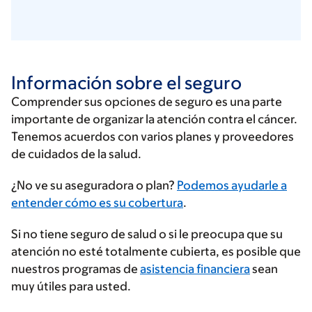
Información sobre el seguro
Comprender sus opciones de seguro es una parte
importante de organizar la atención contra el cáncer.
Tenemos acuerdos con varios planes y proveedores
de cuidados de la salud.
Ingrese
¿No ve su aseguradora o plan?
Podemos ayudarle a
su
entender cómo es su cobertura
.
proveedor
Si no tiene seguro de salud o si le preocupa que su
de
atención no esté totalmente cubierta, es posible que
seguros
nuestros programas de
asistencia financiera
sean
muy útiles para usted.