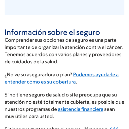
Información sobre el seguro
Comprender sus opciones de seguro es una parte
importante de organizar la atención contra el cáncer.
Tenemos acuerdos con varios planes y proveedores
de cuidados de la salud.
Ingrese
¿No ve su aseguradora o plan?
Podemos ayudarle a
su
entender cómo es su cobertura
.
proveedor
Si no tiene seguro de salud o si le preocupa que su
de
atención no esté totalmente cubierta, es posible que
seguros
nuestros programas de
asistencia financiera
sean
muy útiles para usted.