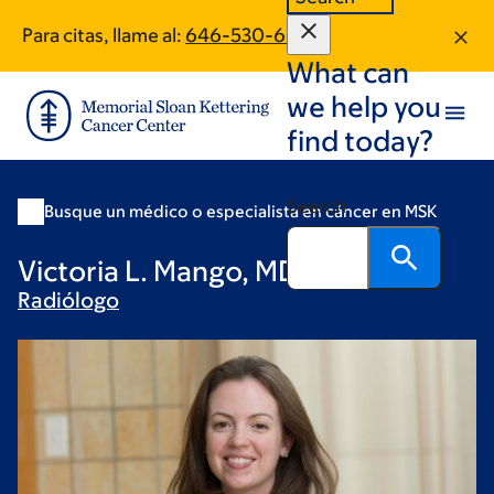
Skip
Skip
Para citas, llame al:
646-530-6047
to
to
What can
main
footer
content
we help you
find today?
Search
Busque un médico o especialista en cáncer en MSK
Victoria L. Mango, MD
Radiólogo