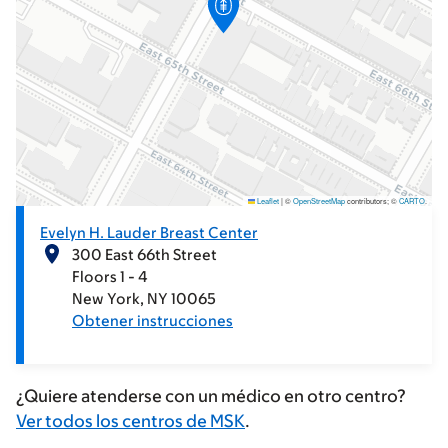
Leaflet
|
©
OpenStreetMap
contributors; ©
CARTO
.
Evelyn H. Lauder Breast Center
300 East 66th Street
Floors 1 - 4
New York
NY
10065
Obtener instrucciones
¿Quiere atenderse con un médico en otro centro?
Ver todos los centros de MSK
.