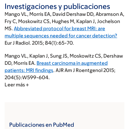
Investigaciones y publicaciones
Mango VL
, Morris EA, David Dershaw DD, Abramson A,
Fry C, Moskowitz CS, Hughes M, Kaplan J, Jochelson
MS.
Abbreviated protocol for breast MRI: are
multiple sequences needed for cancer detection?
Eur J Radiol. 2015; 84(1):65-70.
Mango VL
, Kaplan J, Sung JS, Moskowitz CS, Dershaw
DD, Morris EA.
Breast carcinoma in augmented
patients: MRI findings
. AJR Am J Roentgenol 2015;
204(5):W599-604.
Leer más
Publicaciones en PubMed