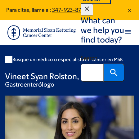
Skip
Skip
Para citas, llame al:
347-923-8778
to
to
What can
main
footer
content
we help you
find today?
Search
Busque un médico o especialista en cáncer en MSK
Vineet Syan Rolston, MD
Gastroenterólogo