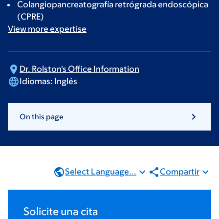
Colangiopancreatografía retrógrada endoscópica
(CPRE)
View more
expertise
Dr. Rolston's Office
Information
Idiomas:
Inglés
On this page
Select Language...
Compartir
Solicite una cita