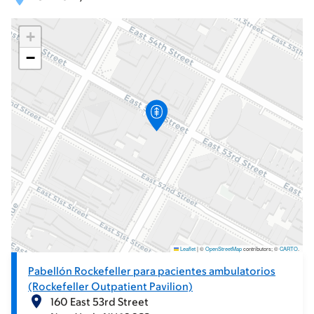
+
−
Leaflet
|
©
OpenStreetMap
contributors; ©
CARTO
.
Pabellón Rockefeller para pacientes ambulatorios
(Rockefeller Outpatient Pavilion)
160 East 53rd Street