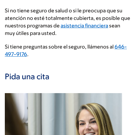
proveedor
Si no tiene seguro de salud o si le preocupa que su
de
atención no esté totalmente cubierta, es posible que
seguros
nuestros programas de
asistencia financiera
sean
muy útiles para usted.
Si tiene preguntas sobre el seguro, llámenos al
646-
497-9176
.
Pida una cita