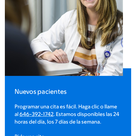
Nuevos pacientes
Programar una cita es fácil. Haga clic o llame
al
646-392-1742
. Estamos disponibles las 24
horas del día, los 7 días de la semana.