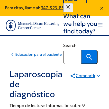
Skip
Skip
Para citas, llame al:
347-923-8894
to
to
What can
main
footer
content
we help you
find today?
Search
Educación para el paciente y la comunidad
Laparoscopia
Compartir
de
diagnóstico
Tiempo de lectura:
Información sobre 9