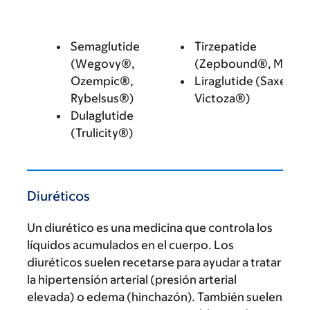
Semaglutide
Tirzepatide
(Wegovy®,
(Zepbound®, Mounj
Ozempic®,
Liraglutide (Saxenda
Rybelsus®)
Victoza®)
Dulaglutide
(Trulicity®)
Diuréticos
Un diurético es una medicina que controla los
líquidos acumulados en el cuerpo. Los
diuréticos suelen recetarse para ayudar a tratar
la hipertensión arterial (presión arterial
elevada) o edema (hinchazón). También suelen