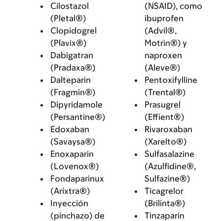
Cilostazol
(NSAID), como
(Pletal®)
ibuprofen
Clopidogrel
(Advil®,
(Plavix®)
Motrin®) y
Dabigatran
naproxen
(Pradaxa®)
(Aleve®)
Dalteparin
Pentoxifylline
(Fragmin®)
(Trental®)
Dipyridamole
Prasugrel
(Persantine®)
(Effient®)
Edoxaban
Rivaroxaban
(Savaysa®)
(Xarelto®)
Enoxaparin
Sulfasalazine
(Lovenox®)
(Azulfidine®,
Fondaparinux
Sulfazine®)
(Arixtra®)
Ticagrelor
Inyección
(Brilinta®)
(pinchazo) de
Tinzaparin