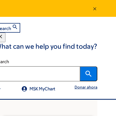
earch
hat can we help you find today?
arch
Donar ahora
MSK MyChart