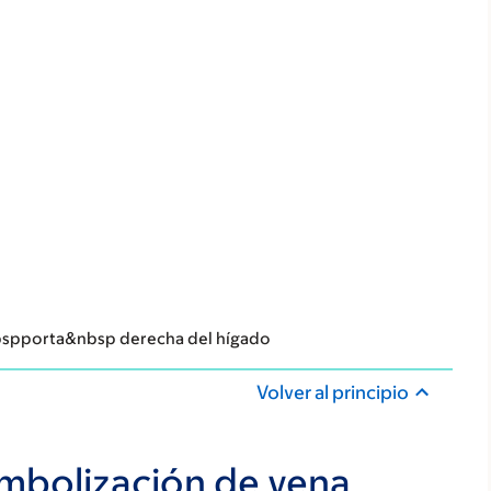
nbspporta&nbsp derecha del hígado
Volver al principio
embolización de vena