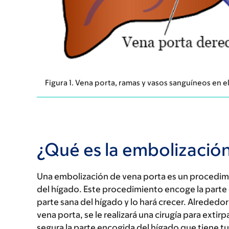
Figura 1. Vena porta, ramas y vasos sanguíneos en e
¿Qué es la embolizació
Una embolización de vena porta es un procedimie
del hígado. Este procedimiento encoge la parte d
parte sana del hígado y lo hará crecer. Alreded
vena porta, se le realizará una cirugía para exti
segura la parte encogida del hígado que tiene t