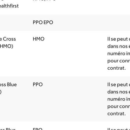
althfirst
PPO EPO
e Cross
HMO
Il se peut
 (HMO)
dans nos 
numéro in
pour conna
contrat.
oss Blue
PPO
Il se peut
)
dans nos 
numéro in
pour conna
contrat.