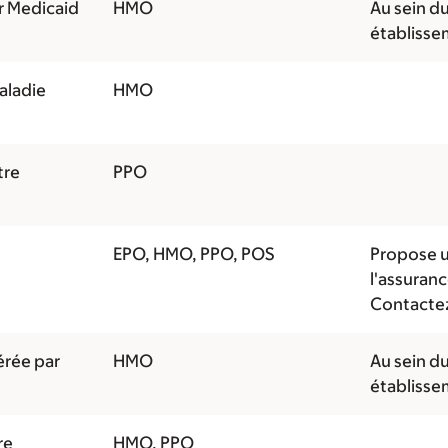
r Medicaid
HMO
Au sein du
établisse
aladie
HMO
tre
PPO
EPO, HMO, PPO, POS
Propose u
l'assuran
Contactez 
rée par
HMO
Au sein du
établisse
re
HMO, PPO