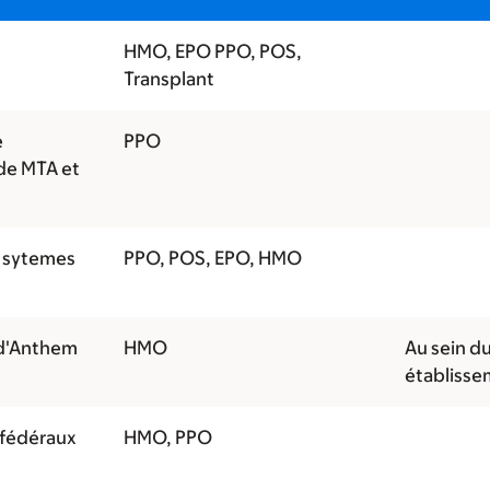
HMO, EPO PPO, POS,
Transplant
e
PPO
de MTA et
s sytemes
PPO, POS, EPO, HMO
 d'Anthem
HMO
Au sein du
établisse
fédéraux
HMO, PPO