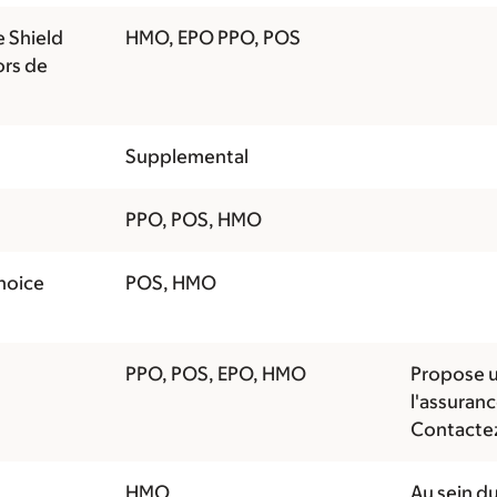
 Shield
HMO, EPO PPO, POS
ors de
Supplemental
PPO, POS, HMO
hoice
POS, HMO
PPO, POS, EPO, HMO
Propose u
l'assuran
Contactez
HMO
Au sein du