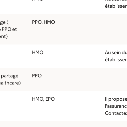
établisse
ge (
PPO, HMO
e PPO et
ent)
HMO
Au sein du
établisse
n partagé
PPO
althcare)
HMO, EPO
Il propos
l'assuran
Contactez 