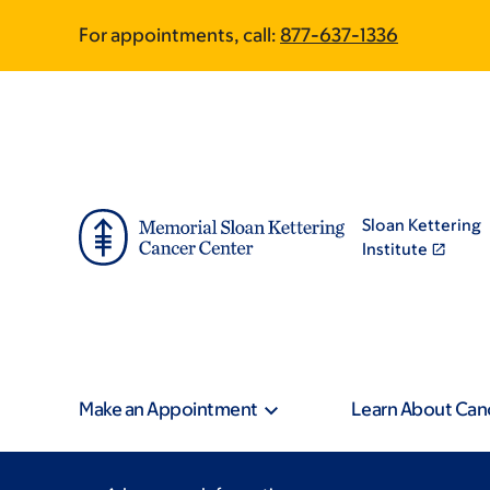
Skip
Skip
For appointments, call:
877-637-1336
to
to
main
footer
content
Sloan Kettering
Institute
Make an Appointment
Learn About Can