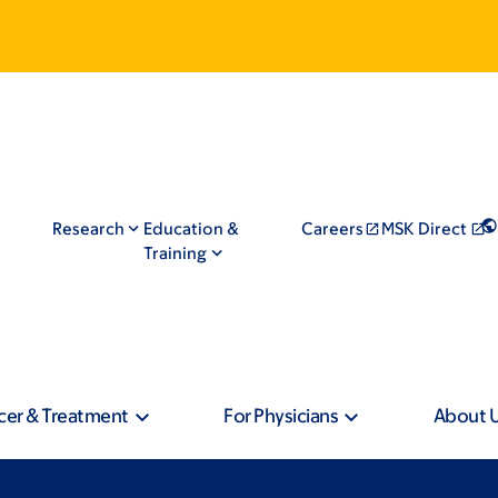
Research
Education &
Careers
MSK Direct
Training
cer & Treatment
For Physicians
About 