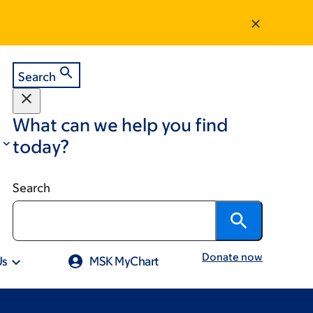
Search
What can we help you find
today?
Search
Donate now
Us
MSK MyChart