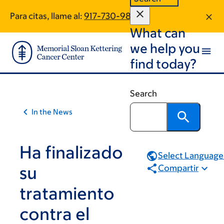
Skip
Skip
Para citas, llame al:
917-730-9801
to
to
What can
main
footer
content
we help you
find today?
Search
In the News
Ha finalizado
Select Language.
su
Compartir
tratamiento
contra el