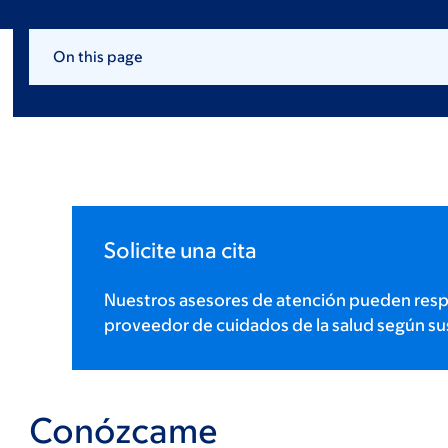
On this page
Solicite una cita
Nuestros asesores de atención pueden resp
proveedor de cuidados de la salud según su
Conózcame