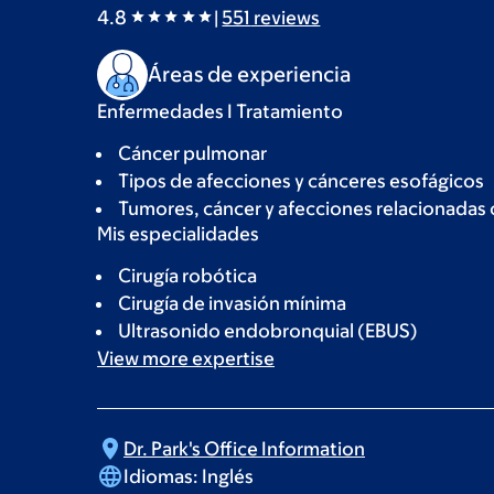
4.8
|
551
reviews
Áreas de experiencia
Enfermedades I Tratamiento
Cáncer pulmonar
Tipos de afecciones y cánceres esofágicos
Tumores, cáncer y afecciones relacionadas 
Mis especialidades
Cirugía robótica
Cirugía de invasión mínima
Ultrasonido endobronquial (EBUS)
View more
expertise
Dr. Park's Office
Information
Idiomas:
Inglés