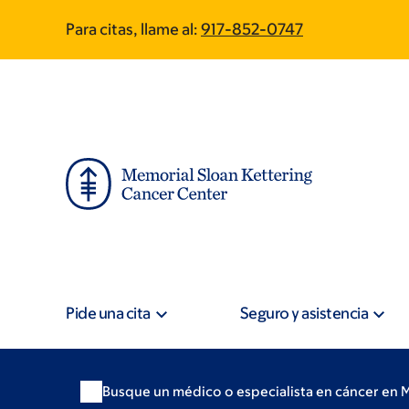
Skip
Skip
Para citas, llame al:
917-852-0747
to
to
main
footer
content
Pide una cita
Seguro y asistencia
Busque un médico o especialista en cáncer en 