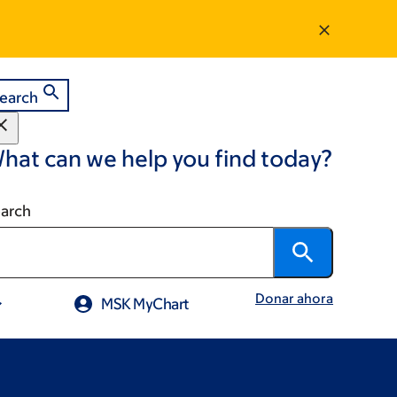
earch
hat can we help you find today?
arch
Donar ahora
MSK MyChart