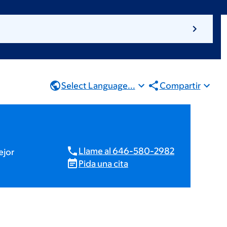
Select Language...
Compartir
Llame al 646-580-2982
ejor
Pida una cita