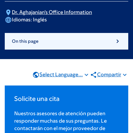
Dr. Aghajanian's Office
Information
Idiomas:
Inglés
On this page
Select Language...
Compartir
Solicite una cita
Nuestros asesores de atención pueden
responder muchas de sus preguntas. Le
contactarán con el mejor proveedor de