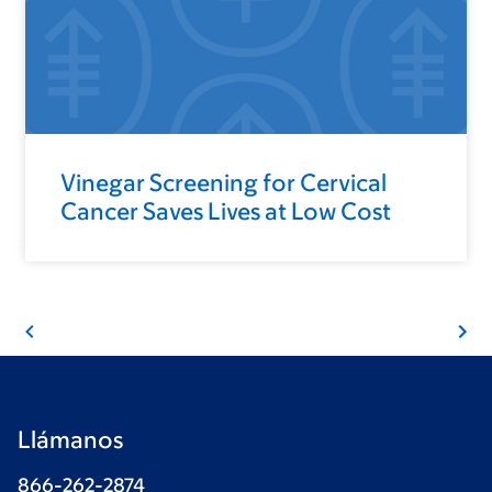
Vinegar Screening for Cervical
Cancer Saves Lives at Low Cost
Llámanos
866-262-2874