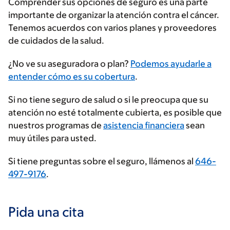
Comprender sus opciones de seguro es una parte
importante de organizar la atención contra el cáncer.
Tenemos acuerdos con varios planes y proveedores
de cuidados de la salud.
Ingrese
¿No ve su aseguradora o plan?
Podemos ayudarle a
su
entender cómo es su cobertura
.
proveedor
Si no tiene seguro de salud o si le preocupa que su
de
atención no esté totalmente cubierta, es posible que
seguros
nuestros programas de
asistencia financiera
sean
muy útiles para usted.
Si tiene preguntas sobre el seguro, llámenos al
646-
497-9176
.
Pida una cita