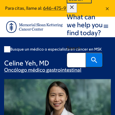
Skip
Skip
Para citas, llame al:
646-475-9148
to
to
What can
main
footer
content
we help you
find today?
Search
Busque un médico o especialista en cáncer en MSK
Celine Yeh, MD
Oncólogo médico
gastrointestinal