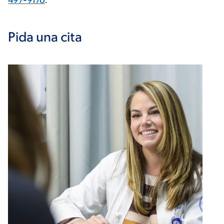
497-9176
.
Pida una cita