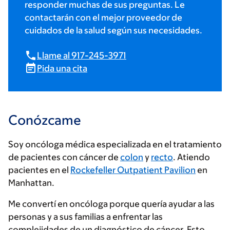
responder muchas de sus preguntas. Le
contactarán con el mejor proveedor de
cuidados de la salud según sus necesidades.
Llame al 917-245-3971
Pida una cita
Conózcame
Soy oncóloga médica especializada en el tratamiento
de pacientes con cáncer de
colon
y
recto
. Atiendo
pacientes en el
Rockefeller Outpatient Pavilion
en
Manhattan.
Me convertí en oncóloga porque quería ayudar a las
personas y a sus familias a enfrentar las
complejidades de un diagnóstico de cáncer. Esto