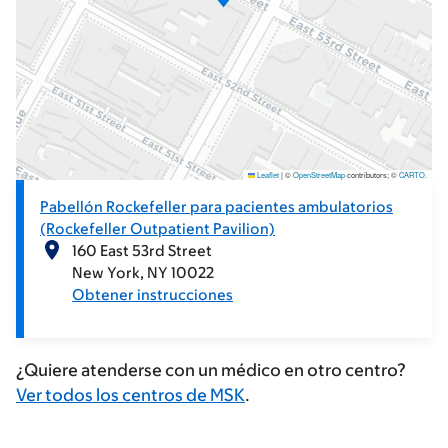
Leaflet
|
©
OpenStreetMap
contributors; ©
CARTO
.
Pabellón Rockefeller para pacientes ambulatorios
(Rockefeller Outpatient Pavilion)
160 East 53rd Street
New York
NY
10022
Obtener instrucciones
¿Quiere atenderse con un médico en otro centro?
Ver todos los centros de MSK
.