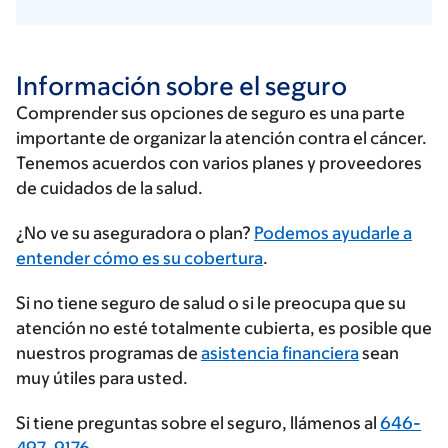
Información sobre el seguro
Comprender sus opciones de seguro es una parte
importante de organizar la atención contra el cáncer.
Tenemos acuerdos con varios planes y proveedores
de cuidados de la salud.
Ingrese
¿No ve su aseguradora o plan?
Podemos ayudarle a
su
entender cómo es su cobertura
.
proveedor
Si no tiene seguro de salud o si le preocupa que su
de
atención no esté totalmente cubierta, es posible que
seguros
nuestros programas de
asistencia financiera
sean
muy útiles para usted.
Si tiene preguntas sobre el seguro, llámenos al
646-