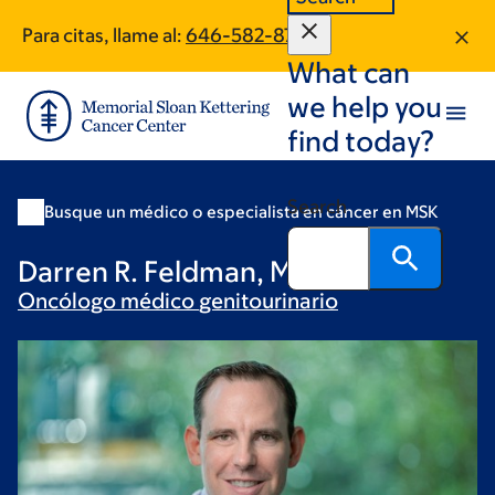
Skip
Skip
Para citas, llame al:
646-582-8768
to
to
What can
main
footer
content
we help you
find today?
Search
Busque un médico o especialista en cáncer en MSK
Darren R. Feldman, MD
Oncólogo médico
genitourinario