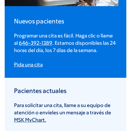
Nuevos pacientes
Programar una cita es fácil. Haga clic o llame
al
646-392-1389
. Estamos disponibles las 24
horas del día, los 7 días de la semana.
Pida una cita
Pacientes actuales
Para solicitar una cita, llame a su equipo de
atención o envíeles un mensaje a través de
MSK MyChart.