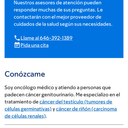
Nuestros asesores de atención pueden
responder muchas de sus preguntas. Le
contactarán con el mejor proveedor de
cuidados de la salud según sus necesidades.
Llame al 646-392-1389
Pida una cita
Conózcame
Soy oncólogo médico y atiendo a personas que
padecen cáncer genitourinario. Me especializo en el
tratamiento de
cáncer del testículo (tumores de
células germinativas)
y
cáncer de riñón (carcinoma
de células renales)
.