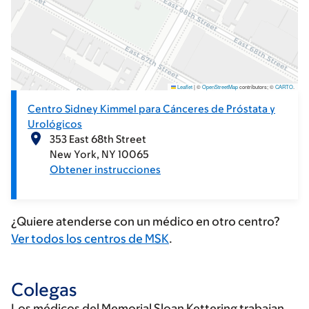
Leaflet
|
©
OpenStreetMap
contributors; ©
CARTO
.
Centro Sidney Kimmel para Cánceres de Próstata y
Urológicos
353 East 68th Street
New York
NY
10065
Obtener instrucciones
¿Quiere atenderse con un médico en otro centro?
Ver todos los centros de MSK
.
Colegas
Los médicos del Memorial Sloan Kettering trabajan