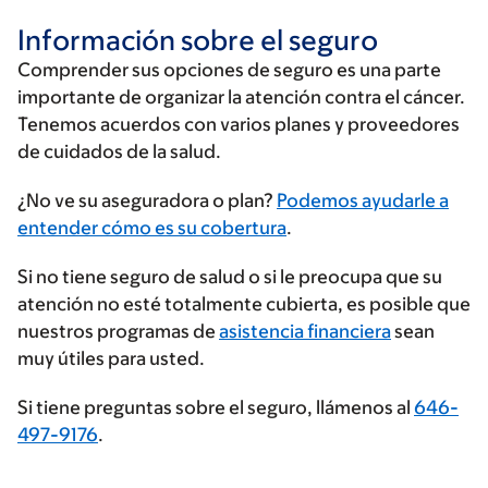
Información sobre el seguro
Comprender sus opciones de seguro es una parte
importante de organizar la atención contra el cáncer.
Tenemos acuerdos con varios planes y proveedores
de cuidados de la salud.
Ingrese
¿No ve su aseguradora o plan?
Podemos ayudarle a
su
entender cómo es su cobertura
.
proveedor
Si no tiene seguro de salud o si le preocupa que su
de
atención no esté totalmente cubierta, es posible que
seguros
nuestros programas de
asistencia financiera
sean
muy útiles para usted.
Si tiene preguntas sobre el seguro, llámenos al
646-
497-9176
.