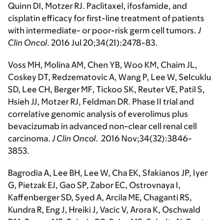
Quinn DI, Motzer RJ. Paclitaxel, ifosfamide, and
cisplatin efficacy for first-line treatment of patients
with intermediate- or poor-risk germ cell tumors.
J
Clin Oncol
. 2016 Jul 20;34(21):2478-83.
Voss MH, Molina AM, Chen YB, Woo KM, Chaim JL,
Coskey DT, Redzematovic A, Wang P, Lee W, Selcuklu
SD, Lee CH, Berger MF, Tickoo SK, Reuter VE, Patil S,
Hsieh JJ, Motzer RJ,
Feldman DR
. Phase II trial and
correlative genomic analysis of everolimus plus
bevacizumab in advanced non-clear cell renal cell
carcinoma.
J Clin Oncol
. 2016 Nov;34(32):3846-
3853.
Bagrodia A, Lee BH, Lee W, Cha EK, Sfakianos JP, Iyer
G, Pietzak EJ, Gao SP, Zabor EC, Ostrovnaya I,
Kaffenberger SD, Syed A, Arcila ME, Chaganti RS,
Kundra R, Eng J, Hreiki J, Vacic V, Arora K, Oschwald