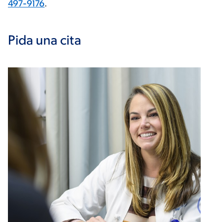
497-9176
.
Pida una cita