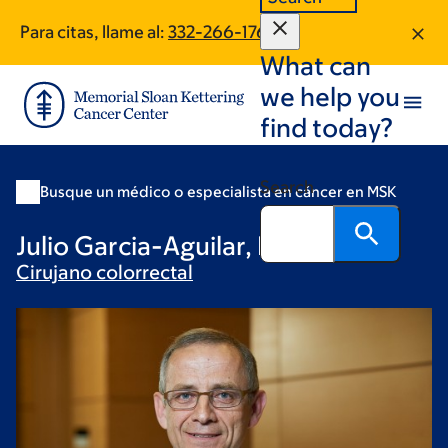
Skip
Skip
Para citas, llame al:
332-266-1765
to
to
What can
main
footer
content
we help you
find today?
Search
Busque un médico o especialista en cáncer en MSK
Julio Garcia-Aguilar, MD, PhD
Cirujano
colorrectal