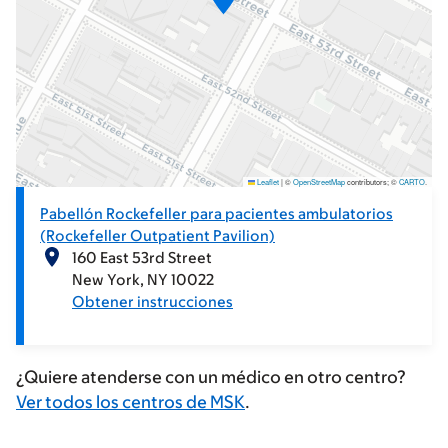
Leaflet
|
©
OpenStreetMap
contributors; ©
CARTO
.
Pabellón Rockefeller para pacientes ambulatorios
(Rockefeller Outpatient Pavilion)
160 East 53rd Street
New York
NY
10022
Obtener instrucciones
¿Quiere atenderse con un médico en otro centro?
Ver todos los centros de MSK
.