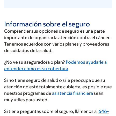
Información sobre el seguro
Comprender sus opciones de seguro es una parte
importante de organizar la atención contra el cáncer.
Tenemos acuerdos con varios planes y proveedores
de cuidados de la salud.
Ingrese
¿No ve su aseguradora o plan?
Podemos ayudarle a
su
entender cómo es su cobertura
.
proveedor
Si no tiene seguro de salud o si le preocupa que su
de
atención no esté totalmente cubierta, es posible que
seguros
nuestros programas de
asistencia financiera
sean
muy útiles para usted.
Si tiene preguntas sobre el seguro, llámenos al
646-