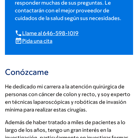
responder muchas de sus preguntas. Le
contactarán con el mejor proveedor de
cuidados de la salud según sus necesidades.
Llame al 646-598-1019
Pida una cita
Conózcame
He dedicado mi carrera a la atención quirúrgica de
personas con cáncer de colon y recto, y soy experto
en técnicas laparoscópicas y robóticas de invasión
mínima para realizar estas cirugías.
Además de haber tratado a miles de pacientes a lo
largo de los años, tengo un gran interés en la
investigación, particularmente en investigar formas