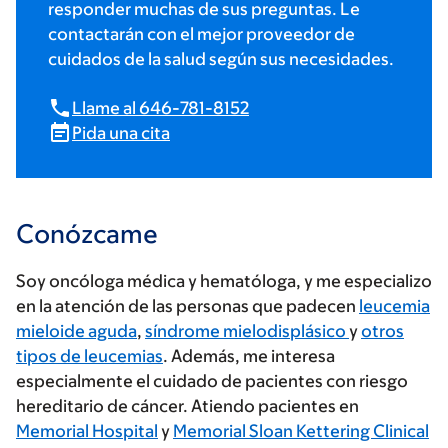
responder muchas de sus preguntas. Le
contactarán con el mejor proveedor de
cuidados de la salud según sus necesidades.
Llame al 646-781-8152
Pida una cita
Conózcame
Soy oncóloga médica y hematóloga, y me especializo
en la atención de las personas que padecen
leucemia
mieloide aguda
,
síndrome mielodisplásico
y
otros
tipos de leucemias
. Además, me interesa
especialmente el cuidado de pacientes con riesgo
hereditario de cáncer. Atiendo pacientes en
Memorial Hospital
y
Memorial Sloan Kettering Clinical