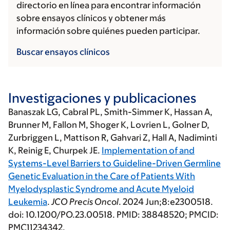
directorio en línea para encontrar información
sobre ensayos clínicos y obtener más
información sobre quiénes pueden participar.
Buscar ensayos clínicos
Investigaciones y publicaciones
Banaszak LG
, Cabral PL, Smith-Simmer K, Hassan A,
Brunner M, Fallon M, Shoger K, Lovrien L, Golner D,
Zurbriggen L, Mattison R, Gahvari Z, Hall A, Nadiminti
K, Reinig E, Churpek JE.
Implementation of and
Systems-Level Barriers to Guideline-Driven Germline
Genetic Evaluation in the Care of Patients With
Myelodysplastic Syndrome and Acute Myeloid
Leukemia
.
JCO Precis Oncol
. 2024 Jun;8:e2300518.
doi: 10.1200/PO.23.00518. PMID: 38848520; PMCID:
PMC11234342.