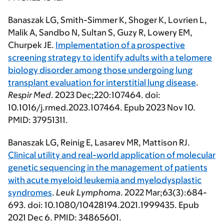
Banaszak LG
, Smith-Simmer K, Shoger K, Lovrien L,
Malik A, Sandbo N, Sultan S, Guzy R, Lowery EM,
Churpek JE.
Implementation of a prospective
screening strategy to identify adults with a telomere
biology disorder among those undergoing lung
transplant evaluation for interstitial lung disease
.
Respir Med
. 2023 Dec;220:107464. doi:
10.1016/j.rmed.2023.107464. Epub 2023 Nov 10.
PMID: 37951311.
Banaszak LG
, Reinig E, Lasarev MR, Mattison RJ.
Clinical utility and real-world application of molecular
genetic sequencing in the management of patients
with acute myeloid leukemia and myelodysplastic
syndromes
.
Leuk Lymphoma
. 2022 Mar;63(3):684-
693. doi: 10.1080/10428194.2021.1999435. Epub
2021 Dec 6. PMID: 34865601.