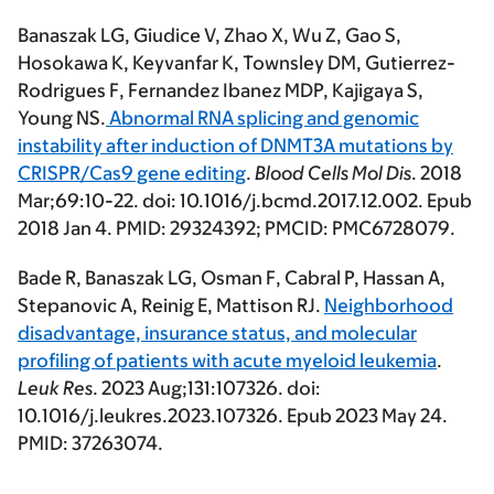
Banaszak LG
, Giudice V, Zhao X, Wu Z, Gao S,
Hosokawa K, Keyvanfar K, Townsley DM, Gutierrez-
Rodrigues F, Fernandez Ibanez MDP, Kajigaya S,
Young NS.
Abnormal RNA splicing and genomic
instability after induction of DNMT3A mutations by
CRISPR/Cas9 gene editing
.
Blood Cells Mol Dis
. 2018
Mar;69:10-22. doi: 10.1016/j.bcmd.2017.12.002. Epub
2018 Jan 4. PMID: 29324392; PMCID: PMC6728079.
Bade R,
Banaszak LG
, Osman F, Cabral P, Hassan A,
Stepanovic A, Reinig E, Mattison RJ.
Neighborhood
disadvantage, insurance status, and molecular
profiling of patients with acute myeloid leukemia
.
Leuk Res
. 2023 Aug;131:107326. doi:
10.1016/j.leukres.2023.107326. Epub 2023 May 24.
PMID: 37263074.