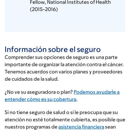
Fellow, National Institutes of Health
(2015-2016)
Información sobre el seguro
Comprender sus opciones de seguro es una parte
importante de organizar la atención contra el cáncer.
Tenemos acuerdos con varios planes y proveedores
de cuidados de la salud.
Ingrese
¿No ve su aseguradora o plan?
Podemos ayudarle a
su
entender cómo es su cobertura
.
proveedor
Si no tiene seguro de salud o si le preocupa que su
de
atención no esté totalmente cubierta, es posible que
seguros
nuestros programas de
asistencia financiera
sean