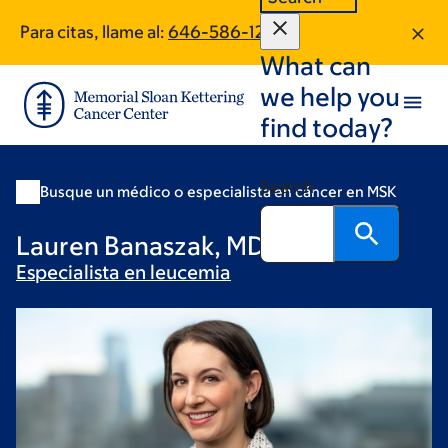
Skip
Skip
Para citas, llame al:
646-586-1206
to
to
What can
main
footer
content
we help you
find today?
Search
Busque un médico o especialista en cáncer en MSK
Lauren Banaszak, MD
Especialista en
leucemia