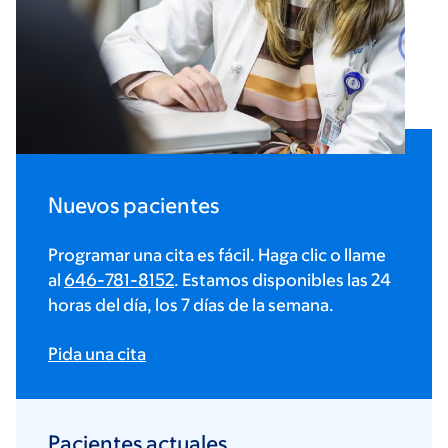
Nuevos pacientes
Programar una cita es fácil. Haga clic o llame
al
646-781-8152
. Estamos disponibles las 24
horas del día, los 7 días de la semana.
Pida una cita
Pacientes actuales