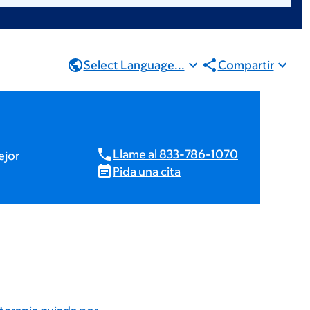
Select Language...
Compartir
Llame al 833-786-1070
ejor
Pida una cita