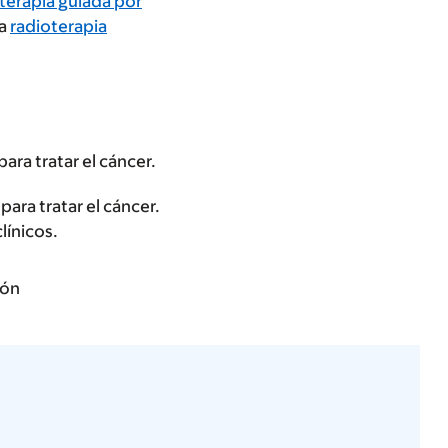
terapia guiada por
na
radioterapia
ara tratar el cáncer.
ara tratar el cáncer.
línicos.
ión