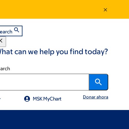
earch
hat can we help you find today?
arch
Donar ahora
MSK MyChart