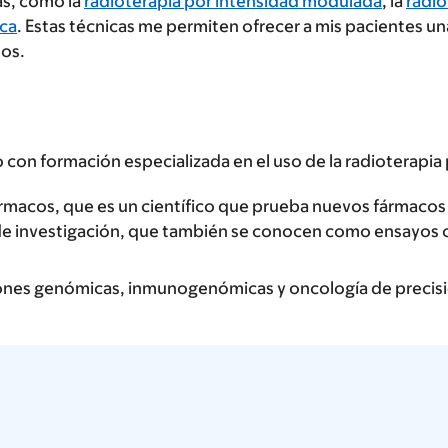
as, como la
radioterapia por intensidad modulada
, la
radio
ica
. Estas técnicas me permiten ofrecer a mis pacientes u
mos.
on formación especializada en el uso de la radioterapia p
rmacos, que es un científico que prueba nuevos fármacos p
de investigación, que también se conocen como ensayos c
iones genómicas, inmunogenómicas y oncología de precis