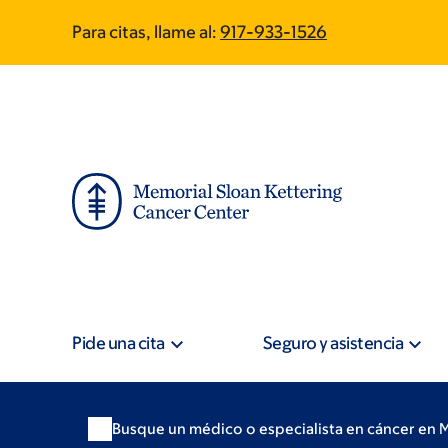
Skip
Skip
Para citas, llame al:
917-933-1526
to
to
main
footer
content
Pide una cita
Seguro y asistencia
Busque un médico o especialista en cáncer en 