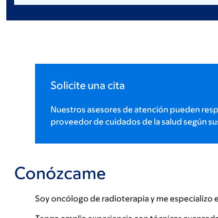
Solicite una cita
Nuestros asesores de atención pueden resp
proveedor de cuidados de la salud según su
Conózcame
Soy oncólogo de radioterapia y me especializo e