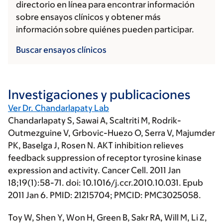
directorio en línea para encontrar información
sobre ensayos clínicos y obtener más
información sobre quiénes pueden participar.
Buscar ensayos clínicos
Investigaciones y publicaciones
Ver Dr. Chandarlapaty Lab
Chandarlapaty S
, Sawai A, Scaltriti M, Rodrik-
Outmezguine V, Grbovic-Huezo O, Serra V, Majumder
PK, Baselga J, Rosen N. AKT inhibition relieves
feedback suppression of receptor tyrosine kinase
expression and activity. Cancer Cell. 2011 Jan
18;19(1):58-71. doi: 10.1016/j.ccr.2010.10.031. Epub
2011 Jan 6. PMID: 21215704; PMCID: PMC3025058.
Toy W, Shen Y, Won H, Green B, Sakr RA, Will M, Li Z,