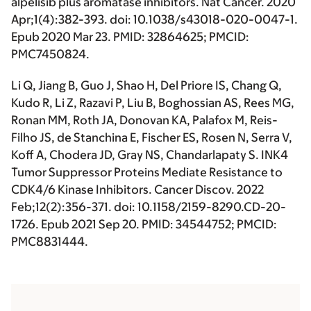
alpelisib plus aromatase inhibitors. Nat Cancer. 2020
Apr;1(4):382-393. doi: 10.1038/s43018-020-0047-1.
Epub 2020 Mar 23. PMID: 32864625; PMCID:
PMC7450824.
Li Q, Jiang B, Guo J, Shao H, Del Priore IS, Chang Q,
Kudo R, Li Z, Razavi P, Liu B, Boghossian AS, Rees MG,
Ronan MM, Roth JA, Donovan KA, Palafox M, Reis-
Filho JS, de Stanchina E, Fischer ES, Rosen N, Serra V,
Koff A, Chodera JD, Gray NS,
Chandarlapaty S
. INK4
Tumor Suppressor Proteins Mediate Resistance to
CDK4/6 Kinase Inhibitors. Cancer Discov. 2022
Feb;12(2):356-371. doi: 10.1158/2159-8290.CD-20-
1726. Epub 2021 Sep 20. PMID: 34544752; PMCID:
PMC8831444.