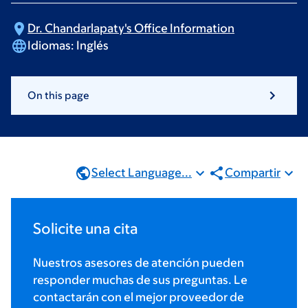
Dr. Chandarlapaty's Office
Information
Idiomas:
Inglés
On this page
Select Language...
Compartir
Solicite una cita
Nuestros asesores de atención pueden
responder muchas de sus preguntas. Le
contactarán con el mejor proveedor de