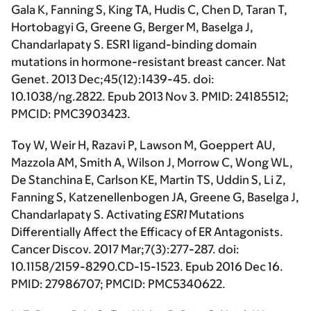
Gala K, Fanning S, King TA, Hudis C, Chen D, Taran T,
Hortobagyi G, Greene G, Berger M, Baselga J,
Chandarlapaty S
. ESR1 ligand-binding domain
mutations in hormone-resistant breast cancer. Nat
Genet. 2013 Dec;45(12):1439-45. doi:
10.1038/ng.2822. Epub 2013 Nov 3. PMID: 24185512;
PMCID: PMC3903423.
Toy W, Weir H, Razavi P, Lawson M, Goeppert AU,
Mazzola AM, Smith A, Wilson J, Morrow C, Wong WL,
De Stanchina E, Carlson KE, Martin TS, Uddin S, Li Z,
Fanning S, Katzenellenbogen JA, Greene G, Baselga J,
Chandarlapaty S
. Activating
ESR1
Mutations
Differentially Affect the Efficacy of ER Antagonists.
Cancer Discov. 2017 Mar;7(3):277-287. doi:
10.1158/2159-8290.CD-15-1523. Epub 2016 Dec 16.
PMID: 27986707; PMCID: PMC5340622.