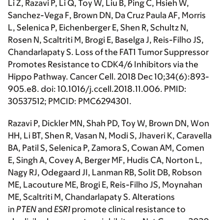
Li Z, Razavi P, Li Q, Toy W, Liu B, Ping C, Hsieh W,
Sanchez-Vega F, Brown DN, Da Cruz Paula AF, Morris
L, Selenica P, Eichenberger E, Shen R, Schultz N,
Rosen N, Scaltriti M, Brogi E, Baselga J, Reis-Filho JS,
Chandarlapaty S
. Loss of the FAT1 Tumor Suppressor
Promotes Resistance to CDK4/6 Inhibitors via the
Hippo Pathway. Cancer Cell. 2018 Dec 10;34(6):893-
905.e8. doi: 10.1016/j.ccell.2018.11.006. PMID:
30537512; PMCID: PMC6294301.
Razavi P, Dickler MN, Shah PD, Toy W, Brown DN, Won
HH, Li BT, Shen R, Vasan N, Modi S, Jhaveri K, Caravella
BA, Patil S, Selenica P, Zamora S, Cowan AM, Comen
E, Singh A, Covey A, Berger MF, Hudis CA, Norton L,
Nagy RJ, Odegaard JI, Lanman RB, Solit DB, Robson
ME, Lacouture ME, Brogi E, Reis-Filho JS, Moynahan
ME, Scaltriti M,
Chandarlapaty S
. Alterations
in
PTEN
and
ESR1
promote clinical resistance to