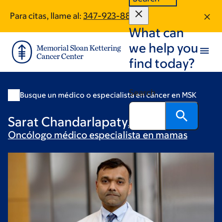
Skip
Skip
Para citas, llame al:
347-923-8894
to
to
What can
main
footer
content
we help you
find today?
Search
Busque un médico o especialista en cáncer en MSK
Sarat Chandarlapaty, MD, PhD
Oncólogo médico especialista en
mamas