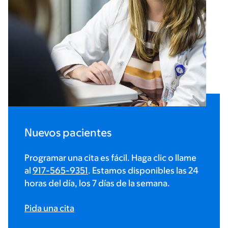
Nuevos pacientes
Programar una cita es fácil. Haga clic o llame
al
917-565-9351
. Estamos disponibles las 24
horas del día, los 7 días de la semana.
Pida una cita