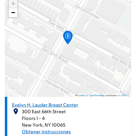
+
−
Leaflet
|
©
OpenStreetMap
contributors; ©
CARTO
.
Evelyn H. Lauder Breast Center
300 East 66th Street
Floors 1 - 4
New York
NY
10065
Obtener instrucciones