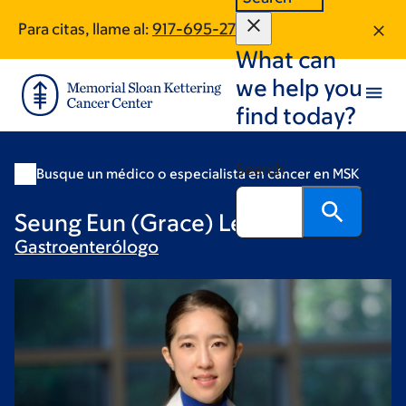
Skip
Skip
Para citas, llame al:
917-695-2720
to
to
What can
main
footer
content
we help you
find today?
Search
Busque un médico o especialista en cáncer en MSK
Seung Eun (Grace) Lee, MD
Gastroenterólogo