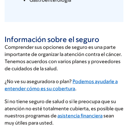
Gastroenterología
Información sobre el seguro
Comprender sus opciones de seguro es una parte
importante de organizar la atención contra el cáncer.
Tenemos acuerdos con varios planes y proveedores
de cuidados de la salud.
Ingrese
¿No ve su aseguradora o plan?
Podemos ayudarle a
su
entender cómo es su cobertura
.
proveedor
Si no tiene seguro de salud o si le preocupa que su
de
atención no esté totalmente cubierta, es posible que
seguros
nuestros programas de
asistencia financiera
sean
muy útiles para usted.