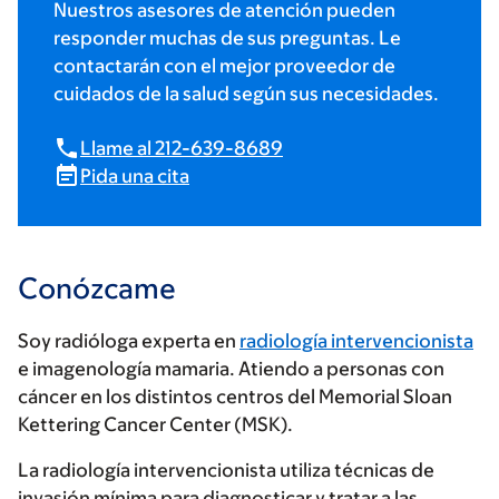
Nuestros asesores de atención pueden
responder muchas de sus preguntas. Le
contactarán con el mejor proveedor de
cuidados de la salud según sus necesidades.
Llame al 212-639-8689
Pida una cita
Conózcame
Soy radióloga experta en
radiología intervencionista
e imagenología mamaria. Atiendo a personas con
cáncer en los distintos centros del Memorial Sloan
Kettering Cancer Center (MSK).
La radiología intervencionista utiliza técnicas de
invasión mínima para diagnosticar y tratar a las