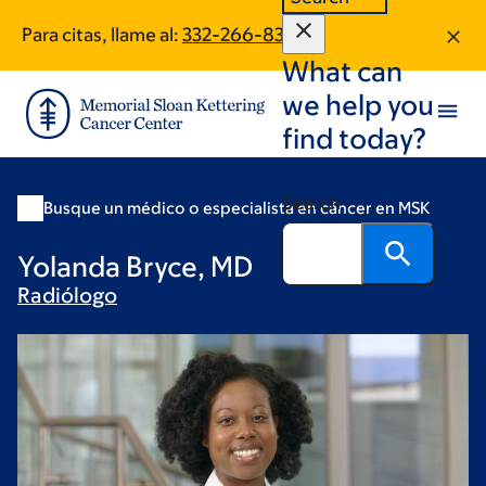
Skip
Skip
Para citas, llame al:
332-266-8310
to
to
What can
main
footer
content
we help you
find today?
Search
Busque un médico o especialista en cáncer en MSK
Yolanda Bryce, MD
Radiólogo