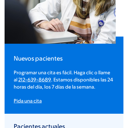
Nuevos pacientes
Programar una cita es fácil. Haga clic o llame
al
212-639-8689
. Estamos disponibles las 24
horas del día, los 7 días de la semana.
Pida una cita
Pacientes actuales