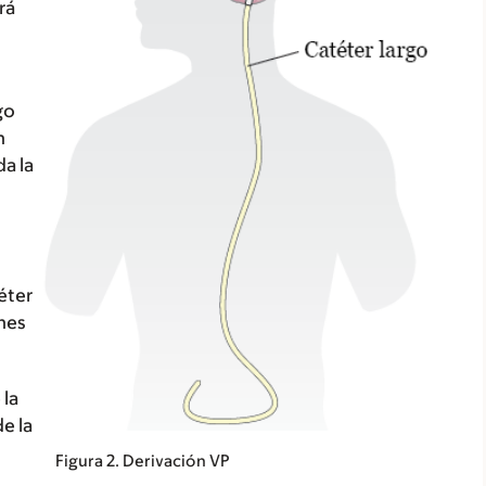
rá
go
n
da la
éter
ones
 la
e la
Figura 2. Derivación VP