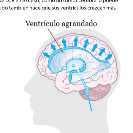
 de LCR en exceso, como un tumor cerebral o puede
uido también hace que sus ventrículos crezcan más