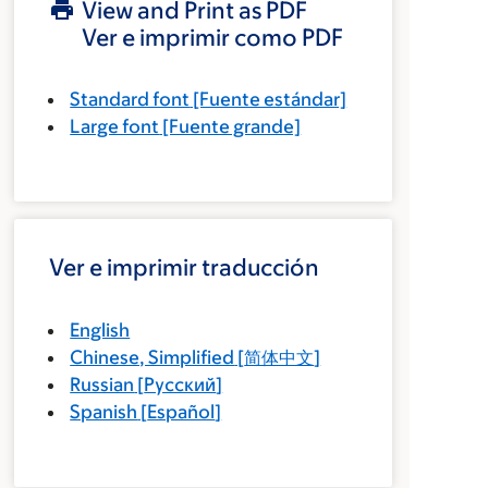
View and Print as PDF
Ver e imprimir como PDF
Standard font
[Fuente estándar]
Large font
[Fuente grande]
Ver e imprimir traducción
English
Chinese, Simplified
[
简体中文
]
Russian
[
Русский
]
Spanish
[
Español
]