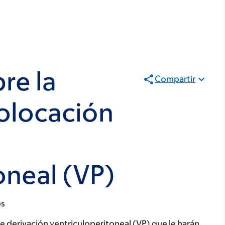
re la
Compartir
colocación
oneal (VP)
os
 de derivación ventriculoperitoneal (VP) que le harán