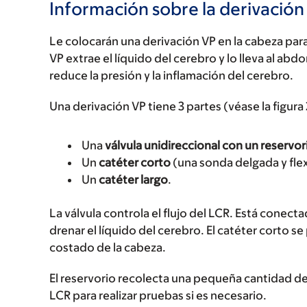
Información sobre la derivación
Le colocarán una derivación VP en la cabeza par
VP extrae el líquido del cerebro y lo lleva al ab
reduce la presión y la inflamación del cerebro.
Una derivación VP tiene 3 partes (véase la figura 
Una
válvula unidireccional con un reservor
Un
catéter corto
(una sonda delgada y flex
Un
catéter largo
.
La válvula controla el flujo del LCR. Está conec
drenar el líquido del cerebro. El catéter corto se
costado de la cabeza.
El reservorio recolecta una pequeña cantidad 
LCR para realizar pruebas si es necesario.