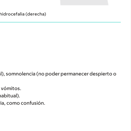
 hidrocefalia (derecha)
ual), somnolencia (no poder permanecer despierto o
y vómitos.
habitual).
ia, como confusión.