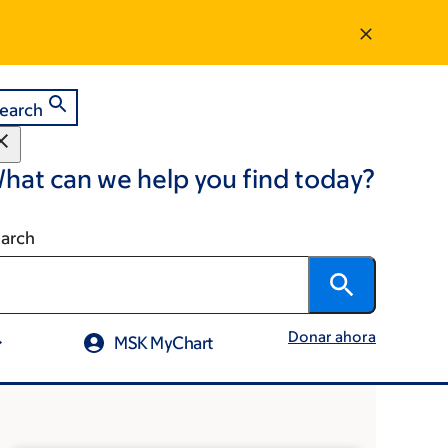
earch
hat can we help you find today?
arch
Donar ahora
MSK MyChart