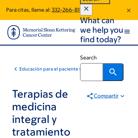
Skip
Skip
Para citas, llame al:
332-266-8197
to
to
What can
main
footer
content
we help you
find today?
Search
Educación para el paciente y la comunidad
Terapias de
Compartir
medicina
integral y
tratamiento