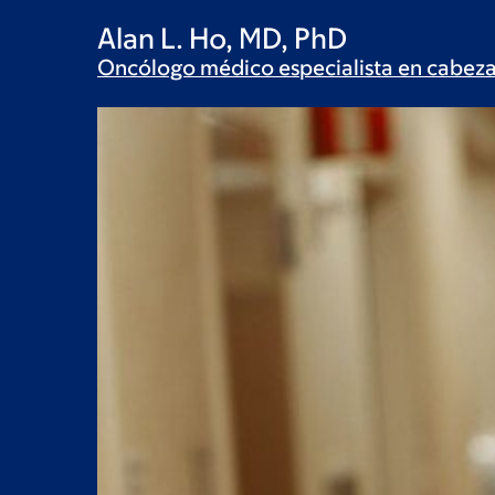
Alan L. Ho, MD, PhD
Oncólogo médico especialista en cabeza 