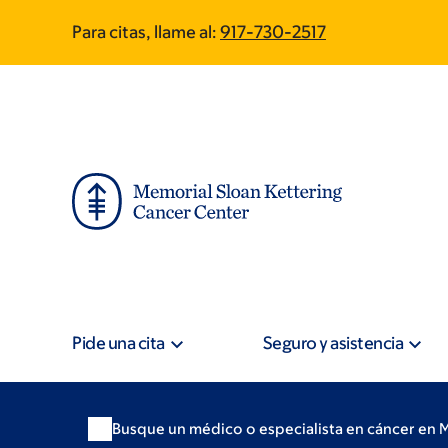
Skip
Skip
Para citas, llame al:
917-730-2517
to
to
main
footer
content
Pide una cita
Seguro y asistencia
Busque un médico o especialista en cáncer en 