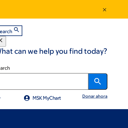
earch
hat can we help you find today?
arch
Donar ahora
MSK MyChart