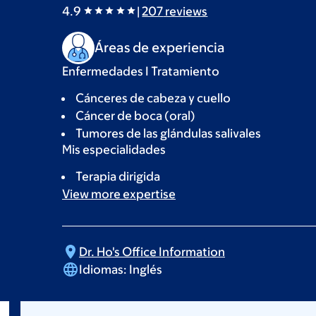
4.9
|
207
reviews
Áreas de experiencia
Enfermedades I Tratamiento
Cánceres de cabeza y cuello
Cáncer de boca (oral)
Tumores de las glándulas salivales
Mis especialidades
Terapia dirigida
View more
expertise
Dr. Ho's Office
Information
Idiomas:
Inglés