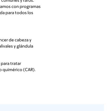
r comunes y raros.
ontamos con programas
da para todos los
ncer de cabeza y
livales y glándula
 para tratar
no quimérico (CAR).