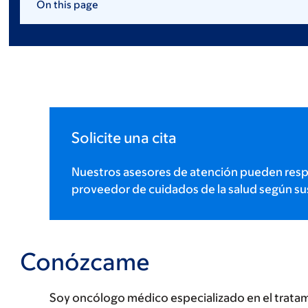
On this page
Solicite una cita
Nuestros asesores de atención pueden resp
proveedor de cuidados de la salud según su
Conózcame
Soy oncólogo médico especializado en el tratam