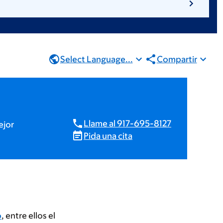
Select Language...
Compartir
Llame al 917-695-8127
ejor
Pida una cita
o
, entre ellos el