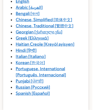
English
Arabic
[
العربية
]
Bengali
[
বাংলা
]
Chinese, Simplified
[
简体中文
]
Chinese, Traditional
[
繁體中文
]
Georgian
[
ქართული ენა
]
Greek
[
Ελληνικά
]
Haitian Creole
[
Kreyòl ayisyen
]
Hindi
[
हिन्दी
]
Italian
[
Italiano
]
Korean
[
한국어
]
Portuguese, International
[
Português, Internacional
]
Punjabi
[
ਪੰਜਾਬੀ
]
Russian
[
Русский
]
Spanish
[
Español
]