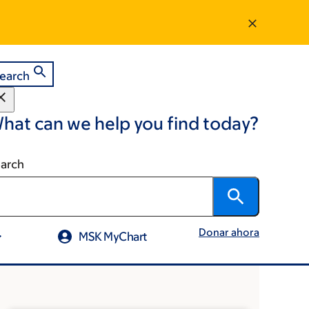
earch
hat can we help you find today?
arch
Donar ahora
MSK MyChart