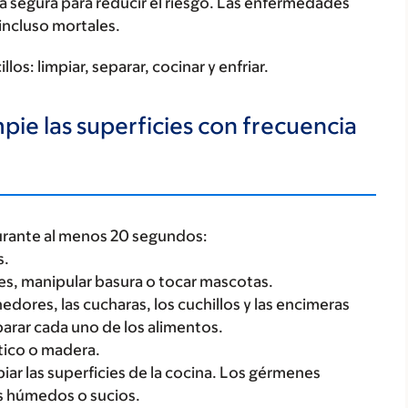
 segura para reducir el riesgo. Las enfermedades
incluso mortales.
los: limpiar, separar, cocinar y enfriar.
mpie las superficies con frecuencia
durante al menos 20 segundos:
s.
es, manipular basura o tocar mascotas.
enedores, las cucharas, los cuchillos y las encimeras
arar cada uno de los alimentos.
stico o madera.
mpiar las superficies de la cocina. Los gérmenes
s húmedos o sucios.