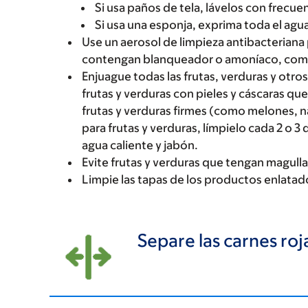
Si usa paños de tela, lávelos con frecue
Si usa una esponja, exprima toda el ag
Use un aerosol de limpieza antibacteriana 
contengan blanqueador o amoníaco, com
Enjuague todas las frutas, verduras y otro
frutas y verduras con pieles y cáscaras q
frutas y verduras firmes (como melones, nar
para frutas y verduras, límpielo cada 2 o 3 
agua caliente y jabón.
Evite frutas y verduras que tengan magull
Limpie las tapas de los productos enlatado
Separe las carnes roj