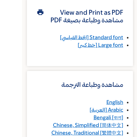
View and Print as PDF
مشاهدة وطباعة بصيغة PDF
Standard font
[الخط القياسي]
Large font
[خط كبير]
مشاهدة وطباعة الترجمة
English
Arabic
[
العربية
]
Bengali
[
বাংলা
]
Chinese, Simplified
[
简体中文
]
Chinese, Traditional
[
繁體中文
]