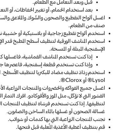
قبل وبعد التعامل مع الطعام.
بعد استخدام الحمام، أو تغيير الحفاظات، أو التعا
اغسل ألواح التقطيع والصحون والشُوك والملاعق والس
صنف من الطعام.
استخدم ألواح تقطيع زجاجية أو بلاستيكية أو خشبية ن
استخدم المناشف الورقية لتنظيف أسطح المطبخ قدر الإم
الإسفنجية المبتلة أو المتسخة.
إذا كنت تستخدم المناشف القماشية، فاغسلها كثيرً
وإذا كنت تستخدم قطعة إسفنجية، فاعصرها جيدًا
استخدم رذاذ تنظيف مضاد للبكتريا لتنظيف الأسطح. ا
Lysol® أو Clorox®.
اغسل جميع الفواكه والخضروات والمنتجات الزراعية الأخ
القشور التي لا تؤكَل، مثل الموز والأفوكادو. افرك الثما
غسالة الصحون أو غسلها بالماء الساخن والصابون.
تجنب المنتجات الزراعية التي بها كدمات أو شوائب.
قم بتنظيف أغطية الأغذية المُعلبة قبل فتحها.