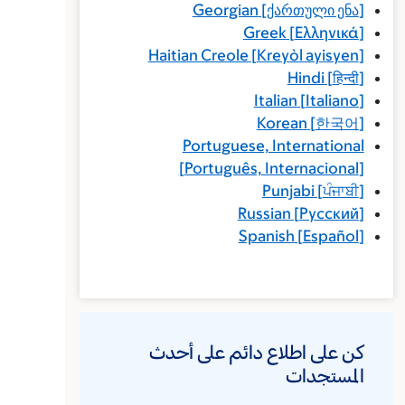
Georgian
[
ქართული ენა
]
Greek
[
Ελληνικά
]
Haitian Creole
[
Kreyòl ayisyen
]
Hindi
[
हिन्दी
]
Italian
[
Italiano
]
Korean
[
한국어
]
Portuguese, International
[
Português, Internacional
]
Punjabi
[
ਪੰਜਾਬੀ
]
Russian
[
Русский
]
Spanish
[
Español
]
كن على اطلاع دائم على أحدث
المستجدات