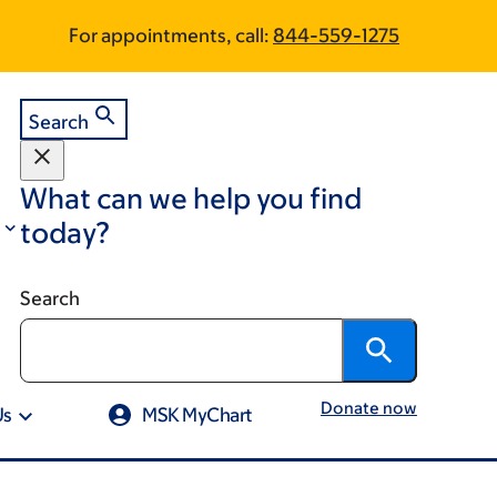
Skip
Skip
For appointments, call:
844-559-1275
to
to
footer
main
content
Search
What can we help you find
today?
Search
Donate now
Us
MSK MyChart