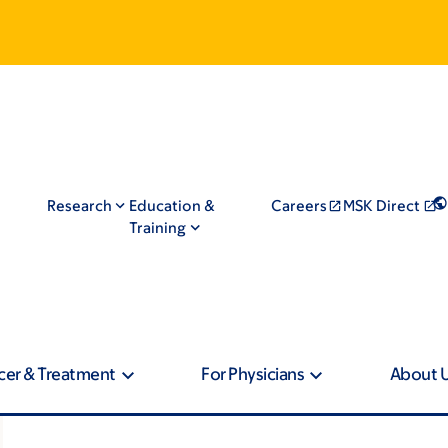
Research
Education &
Careers
MSK Direct
Training
cer & Treatment
For Physicians
About 