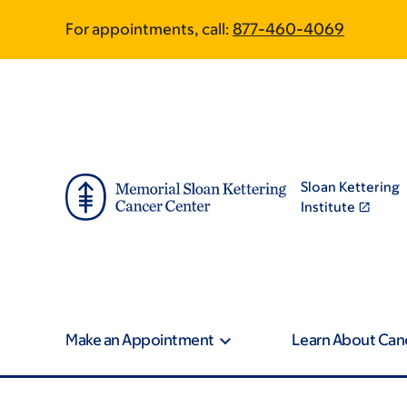
Skip
Skip
For appointments, call:
877-460-4069
to
to
main
footer
content
Sloan Kettering
Institute
Make an Appointment
Learn About Can