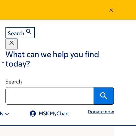
Search
What can we help you find
today?
Search
Donate now
Us
MSK MyChart