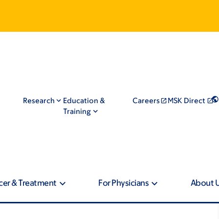
Research
Education &
Careers
MSK Direct
Training
cer & Treatment
For Physicians
About 