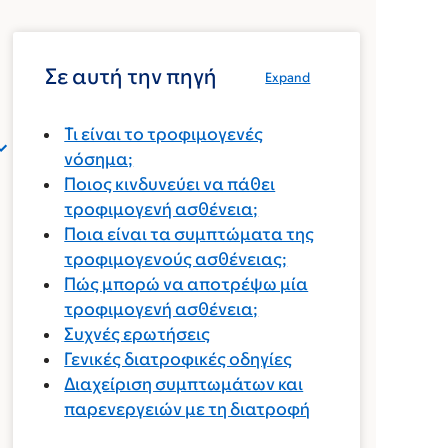
Σε αυτή την πηγή
Expand
Τι είναι το τροφιμογενές
νόσημα;
Ποιος κινδυνεύει να πάθει
τροφιμογενή ασθένεια;
Ποια είναι τα συμπτώματα της
τροφιμογενούς ασθένειας;
Πώς μπορώ να αποτρέψω μία
τροφιμογενή ασθένεια;
Συχνές ερωτήσεις
Γενικές διατροφικές οδηγίες
Διαχείριση συμπτωμάτων και
παρενεργειών με τη διατροφή