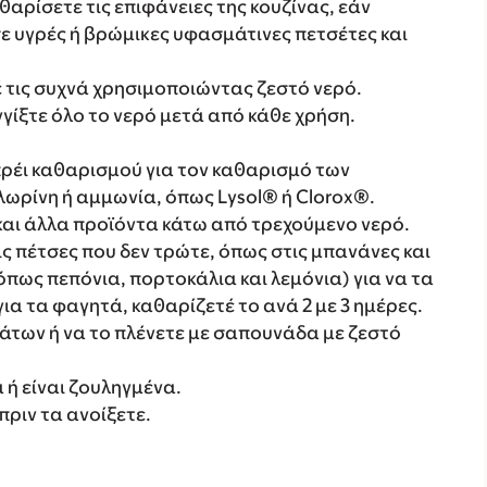
θαρίσετε τις επιφάνειες της κουζίνας, εάν
ε υγρές ή βρώμικες υφασμάτινες πετσέτες και
έ τις συχνά χρησιμοποιώντας ζεστό νερό.
γίξτε όλο το νερό μετά από κάθε χρήση.
ρέι καθαρισμού για τον καθαρισμό των
χλωρίνη ή αμμωνία, όπως Lysol® ή Clorox®.
και άλλα προϊόντα κάτω από τρεχούμενο νερό.
ις πέτσες που δεν τρώτε, όπως στις μπανάνες και
όπως πεπόνια, πορτοκάλια και λεμόνια) για να τα
για τα φαγητά, καθαρίζετέ το ανά 2 με 3 ημέρες.
ιάτων ή να το πλένετε με σαπουνάδα με ζεστό
ή είναι ζουληγμένα.
ριν τα ανοίξετε.