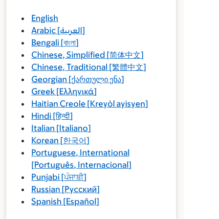
English
Arabic
[
العربية
]
Bengali
[
বাংলা
]
Chinese, Simplified
[
简体中文
]
Chinese, Traditional
[
繁體中文
]
Georgian
[
ქართული ენა
]
Greek
[
Ελληνικά
]
Haitian Creole
[
Kreyòl ayisyen
]
Hindi
[
हिन्दी
]
Italian
[
Italiano
]
Korean
[
한국어
]
Portuguese, International
[
Português, Internacional
]
Punjabi
[
ਪੰਜਾਬੀ
]
Russian
[
Русский
]
Spanish
[
Español
]