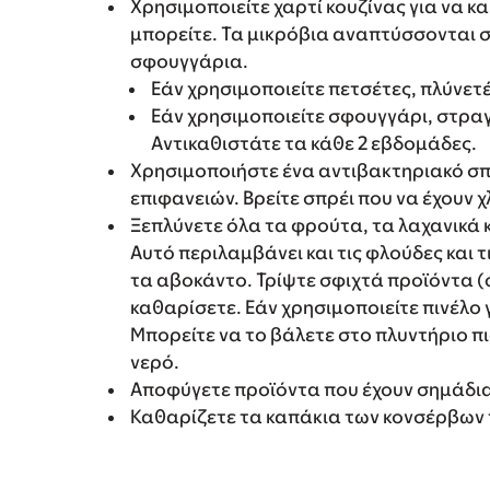
Χρησιμοποιείτε χαρτί κουζίνας για να κα
μπορείτε. Τα μικρόβια αναπτύσσονται σ
σφουγγάρια.
Εάν χρησιμοποιείτε πετσέτες, πλύνετ
Εάν χρησιμοποιείτε σφουγγάρι, στραγ
Αντικαθιστάτε τα κάθε 2 εβδομάδες.
Χρησιμοποιήστε ένα αντιβακτηριακό σπ
επιφανειών. Βρείτε σπρέι που να έχουν 
Ξεπλύνετε όλα τα φρούτα, τα λαχανικά 
Αυτό περιλαμβάνει και τις φλούδες και τ
τα αβοκάντο. Τρίψτε σφιχτά προϊόντα (
καθαρίσετε. Εάν χρησιμοποιείτε πινέλο 
Μπορείτε να το βάλετε στο πλυντήριο π
νερό.
Αποφύγετε προϊόντα που έχουν σημάδια 
Καθαρίζετε τα καπάκια των κονσέρβων π