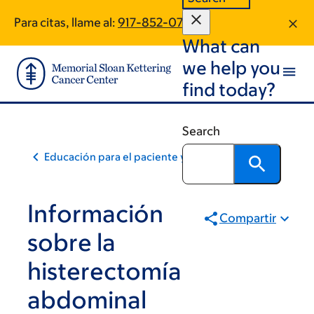
Skip
Skip
Para citas, llame al:
917-852-0764
to
to
What can
main
footer
content
we help you
find today?
Search
Educación para el paciente y la comunidad
Información
Compartir
sobre la
histerectomía
abdominal