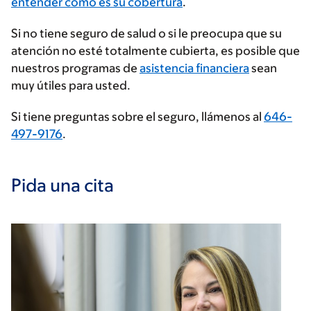
su
entender cómo es su cobertura
.
proveedor
Si no tiene seguro de salud o si le preocupa que su
de
atención no esté totalmente cubierta, es posible que
seguros
nuestros programas de
asistencia financiera
sean
muy útiles para usted.
Si tiene preguntas sobre el seguro, llámenos al
646-
497-9176
.
Pida una cita