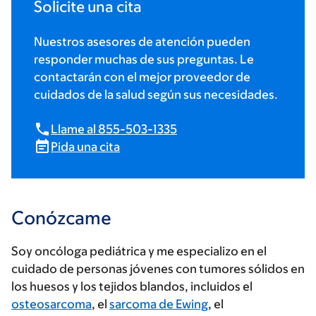
Solicite una cita
Nuestros asesores de atención pueden
responder muchas de sus preguntas. Le
contactarán con el mejor proveedor de
cuidados de la salud según sus necesidades.
Llame al 855-503-1335
Pida una cita
Conózcame
Soy oncóloga pediátrica y me especializo en el
cuidado de personas jóvenes con tumores sólidos en
los huesos y los tejidos blandos, incluidos el
osteosarcoma
, el
sarcoma de Ewing
, el