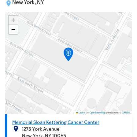
New York, NY
+
−
Leaflet
|
©
OpenStreetMap
contributors; ©
CARTO
.
Memorial Sloan Kettering Cancer Center
1275 York Avenue
New York
NY
10065