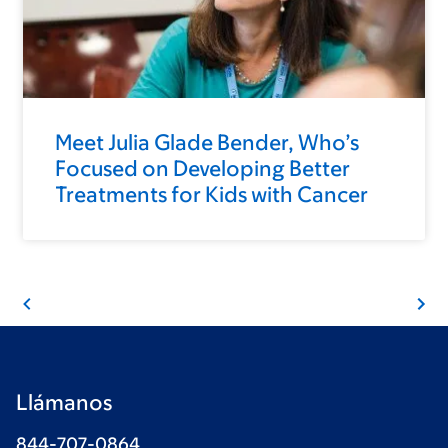
Meet Julia Glade Bender, Who’s
Focused on Developing Better
Treatments for Kids with Cancer
Llámanos
844-707-0864