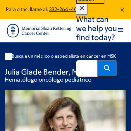
Skip
Skip
Para citas, llame al:
332-266-4003
to
to
What can
main
footer
content
we help you
find today?
Search
Busque un médico o especialista en cáncer en MSK
Julia Glade Bender, MD
Hematólogo oncólogo
pediátrico