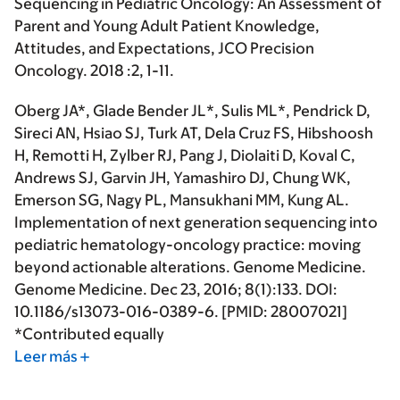
Sequencing in Pediatric Oncology: An Assessment of
Parent and Young Adult Patient Knowledge,
Attitudes, and Expectations, JCO Precision
Oncology. 2018 :2, 1-11.
Oberg JA*,
Glade Bender JL*
, Sulis ML*, Pendrick D,
Sireci AN, Hsiao SJ, Turk AT, Dela Cruz FS, Hibshoosh
H, Remotti H, Zylber RJ, Pang J, Diolaiti D, Koval C,
Andrews SJ, Garvin JH, Yamashiro DJ, Chung WK,
Emerson SG, Nagy PL, Mansukhani MM, Kung AL.
Implementation of next generation sequencing into
pediatric hematology-oncology practice: moving
beyond actionable alterations. Genome Medicine.
Genome Medicine. Dec 23, 2016; 8(1):133. DOI:
10.1186/s13073-016-0389-6. [PMID: 28007021]
*Contributed equally
Leer más