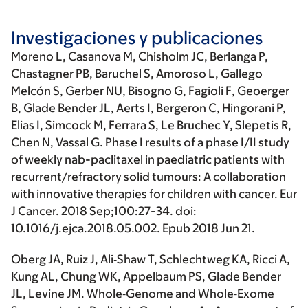
Investigaciones y publicaciones
Moreno L, Casanova M, Chisholm JC, Berlanga P,
Chastagner PB, Baruchel S, Amoroso L, Gallego
Melcón S, Gerber NU, Bisogno G, Fagioli F, Geoerger
B,
Glade Bender JL
, Aerts I, Bergeron C, Hingorani P,
Elias I, Simcock M, Ferrara S, Le Bruchec Y, Slepetis R,
Chen N, Vassal G. Phase I results of a phase I/II study
of weekly nab-paclitaxel in paediatric patients with
recurrent/refractory solid tumours: A collaboration
with innovative therapies for children with cancer. Eur
J Cancer. 2018 Sep;100:27-34. doi:
10.1016/j.ejca.2018.05.002. Epub 2018 Jun 21.
Oberg JA, Ruiz J, Ali‐Shaw T, Schlechtweg KA, Ricci A,
Kung AL, Chung WK, Appelbaum PS,
Glade Bender
JL
, Levine JM. Whole‐Genome and Whole‐Exome