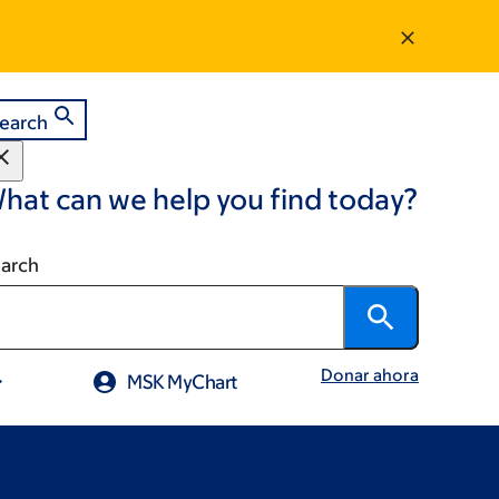
earch
hat can we help you find today?
arch
Donar ahora
MSK MyChart