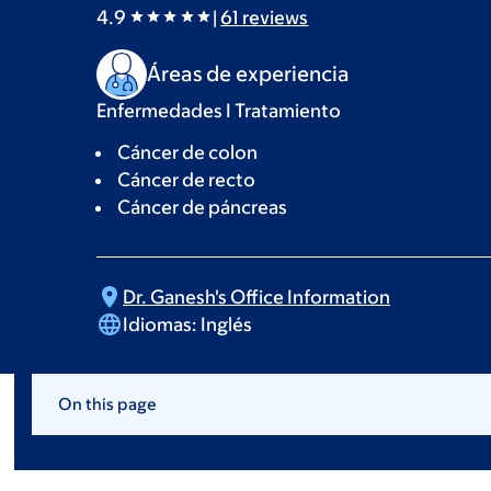
4.9
|
61
reviews
Áreas de experiencia
Enfermedades I Tratamiento
Cáncer de colon
Cáncer de recto
Cáncer de páncreas
Dr. Ganesh's Office
Information
Idiomas:
Inglés
On this page