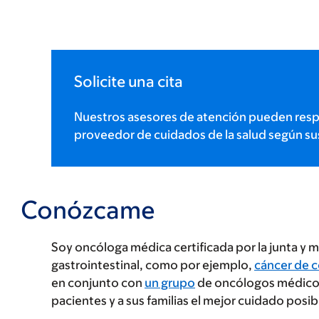
Solicite una cita
Nuestros asesores de atención pueden resp
proveedor de cuidados de la salud según su
Conózcame
Soy oncóloga médica certificada por la junta y m
gastrointestinal, como por ejemplo,
cáncer de 
en conjunto con
un grupo
de oncólogos médicos,
pacientes y a sus familias el mejor cuidado posi