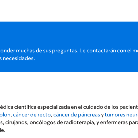
onder muchas de sus preguntas. Le contactarán con el m
s necesidades.
édica científica especializada en el cuidado de los pacien
colon
,
cáncer de recto
,
cáncer de páncreas
y
tumores neur
 cirujanos, oncólogos de radioterapia, y enfermeras para
ble.