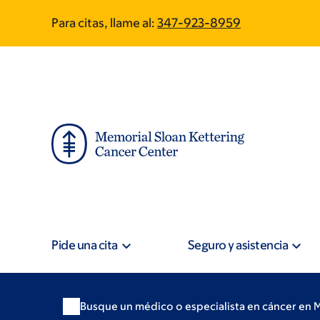
Skip
Skip
Para citas, llame al:
347-923-8959
to
to
main
footer
content
Pide una cita
Seguro y asistencia
Busque un médico o especialista en cáncer en 