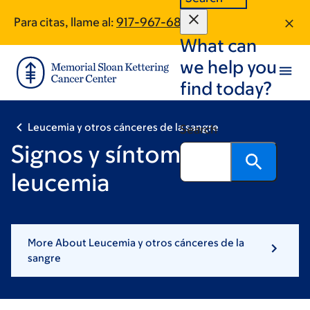
Skip
Skip
Para citas, llame al:
917-967-6815
to
to
What can
main
footer
content
we help you
find today?
Leucemia y otros cánceres de la sangre
Search
Signos y síntomas de la
leucemia
More About Leucemia y otros cánceres de la
sangre