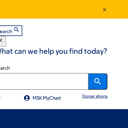
earch
hat can we help you find today?
arch
Donar ahora
MSK MyChart