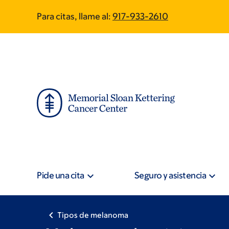
Skip
Skip
Para citas, llame al:
917-933-2610
to
to
main
footer
content
Pide una cita
Seguro y asistencia
Tipos de melanoma