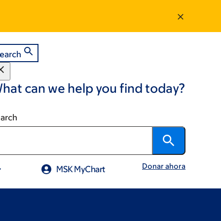
earch
hat can we help you find today?
arch
Donar ahora
MSK MyChart