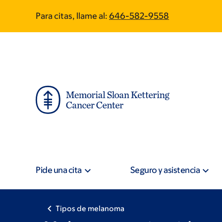
Skip
Skip
Para citas, llame al:
646-582-9558
to
to
main
footer
content
Pide una cita
Seguro y asistencia
Tipos de melanoma