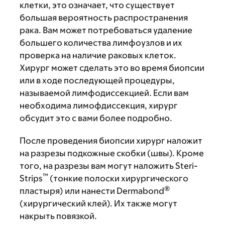
клетки, это означает, что существует
большая вероятность распространения
рака. Вам может потребоваться удаление
большего количества лимфоузлов и их
проверка на наличие раковых клеток.
Хирург может сделать это во время биопсии
или в ходе последующей процедуры,
называемой лимфодиссекцией. Если вам
необходима лимофдиссекция, хирург
обсудит это с вами более подробно.
После проведения биопсии хирург наложит
на разрезы подкожные скобки (швы). Кроме
того, на разрезы вам могут наложить Steri-
™
Strips
(тонкие полоски хирургического
®
пластыря) или нанести Dermabond
(хирургический клей). Их также могут
накрыть повязкой.