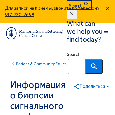
Skip
Skip
Search
Для записи на приемы, звоните по телефону:
to
to
917-730-2698
main
footer
What can
content
we help you
find today?
Search
Patient & Community Education
Информация
Поделиться
о биопсии
сигнального