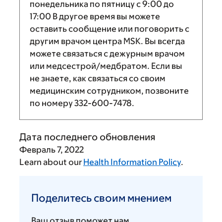
понедельника по пятницу с
9:00
до
17:00
В другое время вы можете
оставить сообщение или поговорить с
другим врачом центра MSK. Вы всегда
можете связаться с дежурным врачом
или медсестрой/медбратом. Если вы
не знаете, как связаться со своим
медицинским сотрудником, позвоните
по номеру
332-600-7478
.
Дата последнего обновления
Февраль 7, 2022
Learn about our
Health Information Policy
.
Поделитесь
своим
Поделитесь своим мнением
мнением
Ваш отзыв поможет нам