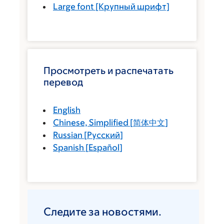
Large font
[Крупный шрифт]
Просмотреть и распечатать
перевод
English
Chinese, Simplified
[
简体中文
]
Russian
[
Русский
]
Spanish
[
Español
]
Следите за новостями.