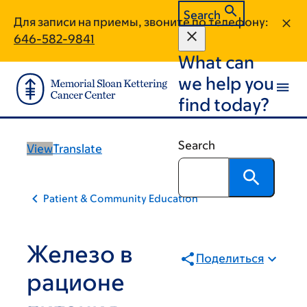
Primary
Skip
Skip
Search
Для записи на приемы, звоните по телефону:
to
to
tabs
646-582-9841
main
footer
What can
content
we help you
find today?
Search
View
Translate
Patient & Community Education
Железо в
Поделиться
рационе