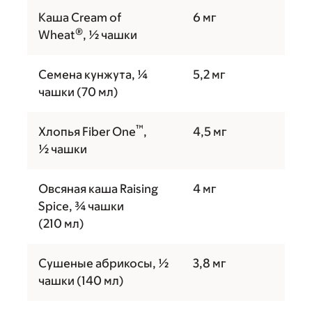
Каша Cream of
6 мг
®
Wheat
, ½ чашки
Семена кунжута, ¼
5,2 мг
чашки (70 мл)
™
Хлопья Fiber One
,
4,5 мг
½ чашки
Овсяная каша Raising
4 мг
Spice, ¾ чашки
(210 мл)
Сушеные абрикосы, ½
3,8 мг
чашки (140 мл)