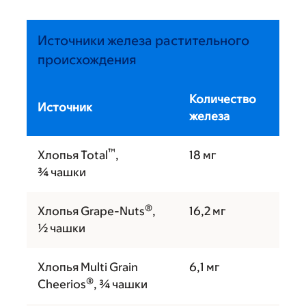
Источники железа растительного
происхождения
Количество
Источник
железа
™
Хлопья Total
,
18 мг
¾ чашки
®
Хлопья Grape-Nuts
,
16,2 мг
½ чашки
Хлопья Multi Grain
6,1 мг
®
Cheerios
, ¾ чашки