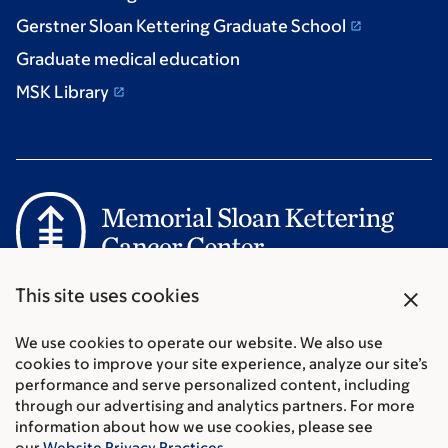
Gerstner Sloan Kettering Graduate School
Graduate medical education
MSK Library
Communication preferences
close
This site uses cookies
Cookie preferences
Legal disclaimer
We use cookies to operate our website. We also use
cookies to improve your site experience, analyze our site’s
Accessibility Statement
performance and serve personalized content, including
Privacy policy
through our advertising and analytics partners. For more
Price transparency
information about how we use cookies, please see
Public notices
our
Website Privacy Practices
.