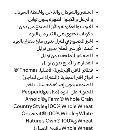
الشعير والشوفان والدُخن والحنطة السوداء
والبرغل والكينوا المطهوة بدون توابل
الحبوب والمعكرونة والأرز المصنوع من دون
مكونات تحتوي على الكثير من اليود
الخبز المصنوع في المنزل بدون ملح معالج باليود
كعك الأرز غير المُملح بدون توابل
المصة غير المُملحة بدون توابل
الفشار غير المُملح بدون توابل
فطائر المافن الإنجليزية الأصلية Thomas’®
أنواع الخبز التجارية (المشتراة من المتاجر)
المصنوعة بدون إضافة مُحسنات الخبز
المحتوية على اليود (مثل Pepperidge
Farm® Whole Grain وArnold®
100% Whole Wheat وCountry Style
White وOroweat® 100% Whole
Wheat وNature’s Own® 100%
Whole Wheat وقمح العسل)