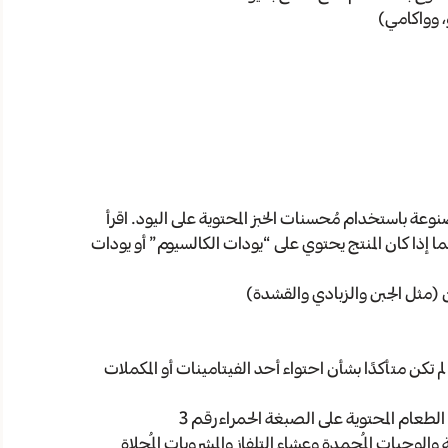
، وواكامي)
لمصنوعة باستخدام مُحسنات الخبز المحتوية على اليود. اقرأ
 إذا كان المنتج يحتوي على “يودات الكالسيوم” أو يودات
ن (مثل الجبن والزبادي والقشدة)
 لم تكن متأكدًا بشأن احتواء أحد الفيتامينات أو المكملات
لطعام المحتوية على الصبغة الحمراء رقم 3
والوجبات المُجمدة وعشاء التلفاز والمشروبات المُحلاة