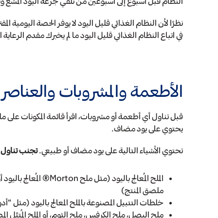
النظام قبل أسبوع إلى أسبوعين من تلقي جرعة اليود المُشع وي
نظرًا لأن النظام الغذائي قليل اليود لا يوفر الحصة اليومية المق
في اتباع النظام الغذائي قليل اليود ما لم يخبرك مقدم الرعاية
الأطعمة والمشروبات والعناصر ا
قبل تناول أي أطعمة أو مشروبات، اقرأ قائمة المكونات على 
يحتوي على يود مضاف.
تحتوي الأشياء التالية على يود مضاف أو طبيعي.
تجنب تناول 
الملح المُعالج باليود (مثل
ملصق المنتج)
خلطات التتبيل المصنوعة بالملح المعالج باليود (مثل “أد
ملح البصل، ملح الكرفس، ملح الثوم، أو الملح المُتبَّل الم