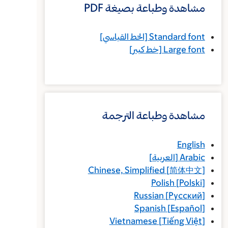
مشاهدة وطباعة بصيغة PDF
Standard font
[الخط القياسي]
Large font
[خط كبير]
مشاهدة وطباعة الترجمة
English
Arabic
[
العربية
]
Chinese, Simplified
[
简体中文
]
Polish
[
Polski
]
Russian
[
Русский
]
Spanish
[
Español
]
Vietnamese
[
Tiếng Việt
]