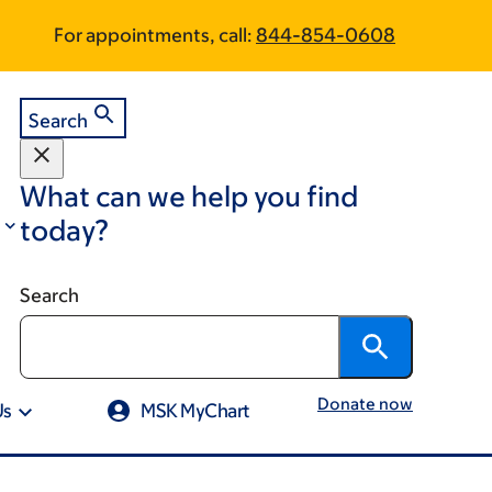
Skip
Skip
For appointments, call:
844-854-0608
to
to
footer
main
content
Search
What can we help you find
today?
Search
Donate now
Us
MSK MyChart