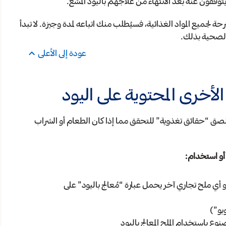
توقفون عنه بعد الانتهاء من علاجهم باليود المشع.
ترحة لجميع المواد الغذائية، فسيُطلب منك اتباعه لمدة وجيزة. لا تبدأ
 الصحية بذلك.
عودة إلى الأعلى
لأخرى المحتوية على اليود
ملصق “حقائق تغذوية” للتحقق مما إذا كان الطعام أو الشراب
أو استخدام:
 ملح Morton® المُعالج باليود أو أي ملح تجاري آخر يحمل عبارة “مُعالج باليود” على
وبو”)
صنوع باستخدام الملح المعالج باليود