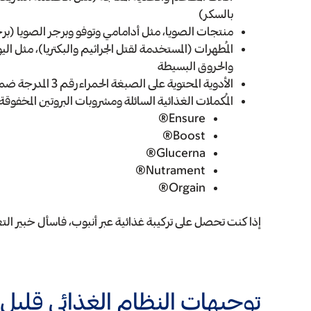
بالسكر)
منتجات الصويا، مثل أدامامي وتوفو وبرجر الصويا (برجر BOCA
والحروق البسيطة
الأدوية المحتوية على الصبغة الحمراء رقم 3 المدرجة ضمن مكوناتها
المُكملات الغذائية السائلة ومشروبات البروتين المخفوقة 
Ensure®
Boost®
Glucerna®
Nutrament®
Orgain®
إذا كنت تحصل على تركيبة غذائية عبر أنبوب، فاسأل خبير الت
توجيهات النظام الغذائي قليل 