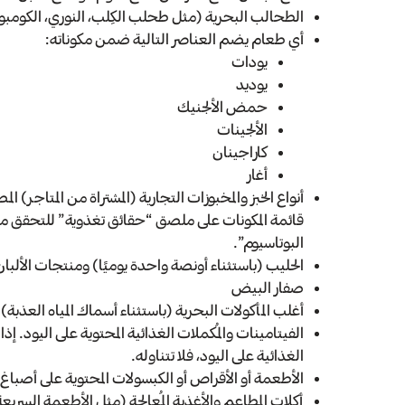
الطحالب البحرية (مثل طحلب الكِلب، النوري، الكومبو
أي طعام يضم العناصر التالية ضمن مكوناته:
يودات
يوديد
حمض الألجنيك
الألجينات
كاراجينان
أغار
أنواع الخبز والمخبوزات التجارية (المشتراة من المتاجر) ا
قائمة المكونات على ملصق “حقائق تغذوية” للتحقق مما
البوتاسيوم”.
الحليب (باستثناء أونصة واحدة يوميًا) ومنتجات الألبا
صفار البيض
أغلب المأكولات البحرية (باستثناء أسماك المياه العذبة)
الفيتامينات والمُكملات الغذائية المحتوية على اليود. إذا
الغذائية على اليود، فلا تتناوله.
الأطعمة أو الأقراص أو الكبسولات المحتوية على أصباغ ا
أكلات المطاعم والأغذية المُعالجة (مثل الأطعمة السريعة 