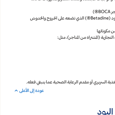
®)
المُطهرات (المستخدمة لقتل الجراثيم والبكتريا)، مثل اليود (Betadine®) الذي تضعه على الجروح والخدوش
التجارية (المشتراة من المتاجر)، مثل:
غذية السريري أو مقدم الرعاية الصحية عما ينبغي فعله.
عودة إلى الأعلى
اليود