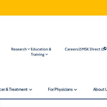
Research
Education &
Careers
MSK Direct
Training
cer & Treatment
For Physicians
About 