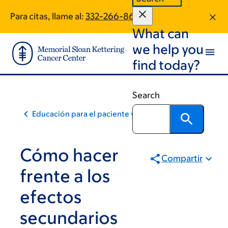
Skip
Skip
Para citas, llame al:
332-266-8641
to
to
What can
main
footer
content
we help you
find today?
Search
Educación para el paciente y la comunidad
Cómo hacer
Compartir
frente a los
efectos
secundarios