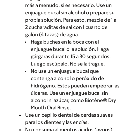
más a menudo, si es necesario. Use un
enjuague bucal sin alcohol o prepare su
propia solución. Para esto, mezcle de 1 a
2 cucharaditas de sal con 1 cuarto de
galón (4 tazas) de agua.
Haga buches en la boca con el
enjuague bucal o la solución. Haga
gárgaras durante 15 a 30 segundos.
Luego escúpalo. No se la trague.
No use un enjuague bucal que
contenga alcohol o peróxido de
hidrógeno. Estos pueden empeorar las
úlceras. Use un enjuague bucal sin
alcohol ni azúcar, como Biotène® Dry
Mouth Oral Rinse.
Use un cepillo dental de cerdas suaves
para los dientes y las encías.
No consuma alimentos ácidos (agrios),