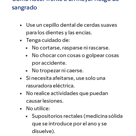
sangrado
Use un cepillo dental de cerdas suaves
para los dientes y las encías.
Tenga cuidado de:
No cortarse, rasparse ni rascarse.
No chocar con cosas o golpear cosas
por accidente.
No tropezar ni caerse.
Si necesita afeitarse, use solo una
rasuradora eléctrica.
No realice actividades que puedan
causar lesiones.
No utilice:
Supositorios rectales (medicina sólida
que se introduce por el ano y se
disuelve).