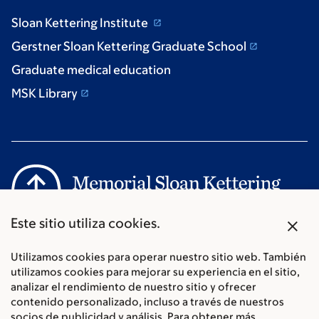
Sloan Kettering Institute
Gerstner Sloan Kettering Graduate School
Graduate medical education
MSK Library
X
Este sitio utiliza cookies.
Communication preferences
Cookie preferences
Utilizamos cookies para operar nuestro sitio web. También
Legal disclaimer
utilizamos cookies para mejorar su experiencia en el sitio,
analizar el rendimiento de nuestro sitio y ofrecer
Accessibility Statement
contenido personalizado, incluso a través de nuestros
Privacy policy
socios de publicidad y análisis. Para obtener más