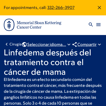
Saltar
Skip
For appointments, call:
332-266-3907
Site
al
to
contenido
footer
Footer
principal
Seleccionar idioma...
Compartir
Cirugía
Linfedema después del
tratamiento contra el
cáncer de mama
El linfedema es un efecto secundario común del
tratamiento contra el cáncer, más frecuente después
de la cirugía de cáncer de mama. La extirpación de
ganglios linfáticos no causa linfedema en todas las
personas. Solo 3 o 4 de cada 10 personas que se