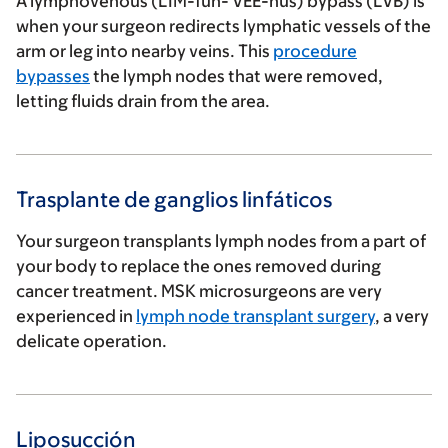
A lymphovenous (LIM-fuh- VEE-nus) bypass (LVB) is
when your surgeon redirects lymphatic vessels of the
arm or leg into nearby veins. This
procedure
bypasses
the lymph nodes that were removed,
letting fluids drain from the area.
Trasplante de ganglios linfáticos
Your surgeon transplants lymph nodes from a part of
your body to replace the ones removed during
cancer treatment. MSK microsurgeons are very
experienced in
lymph node transplant surgery
, a very
delicate operation.
Liposucción