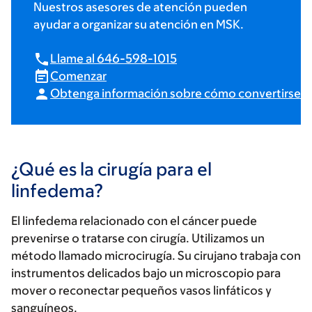
Nuestros asesores de atención pueden
ayudar a organizar su atención en MSK.
Llame al 646-598-1015
Comenzar
Obtenga información sobre cómo convertirse e
¿Qué es la cirugía para el
linfedema?
El linfedema relacionado con el cáncer puede
prevenirse o tratarse con cirugía. Utilizamos un
método llamado microcirugía. Su cirujano trabaja con
instrumentos delicados bajo un microscopio para
mover o reconectar pequeños vasos linfáticos y
sanguíneos.