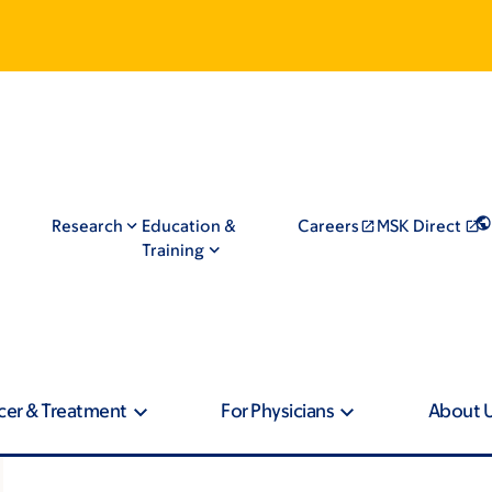
Research
Education &
Careers
MSK Direct
Training
cer & Treatment
For Physicians
About 