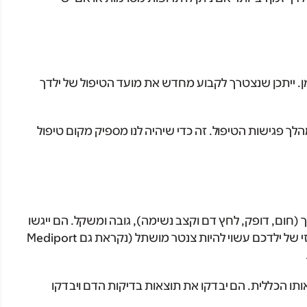
ן. ייתכן שנצטרך לקבוע מחדש את מועד הטיפול של ילדך
ד המיטה במהלך פגישות הטיפול. זה כדי שיהיה לנו מספיק מקום טיפול
 (חום, דופק, לחץ דם וקצב נשימה), גובה ומשקל. הם ייגשו
לקו המרכזי של ילדכם כדי לקחת דגימת דם. הקו המרכזי של ילדכם עשוי להיות צנטר מושתל (נקראת גם Mediport
וק את בריאותו הכללית. הם יבדקו את תוצאות בדיקות הדם ויבדקו