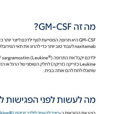
מה זה GM-CSF?
GM-CSF היא תרופה המסייעת לגוף ילדכם לייצר יותר 
naxitamab לעבוד טוב יותר כדי להרוג את תאי הנוירובלסטומה.
®
ילדכם יקבל את התרופה GM-CSF sargramostim (Leukine
Leukine כזריקה (זריקה) לחלק השומני של הרגל א
שתוכלו לתת להם אותה בבית.
מה לעשות לפני הפגישות לטיפול ב-itamab
בצע את ההוראות ב-
כיצד להעניק לילדך זריקת Sargramostim (Leukine®)