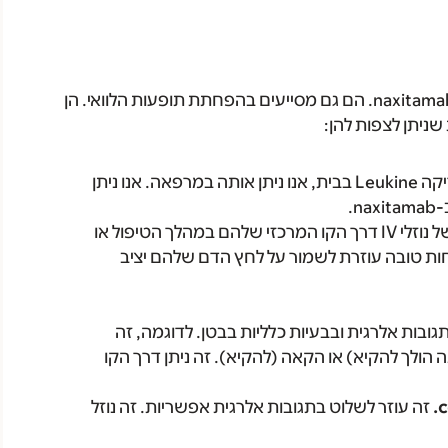
טרום תרופות עוזרות להכין את גופו של ילדכם לחליטה naxitamab. הם גם מסייעים בהפחתת תופעות הלוואי. הן
שניתן לצפות להן:
אם לא נתת לילדך זריקה Leukine בבית, אנו ניתן אותה במרפאה. אנו ניתן
ילדך יקבל זרימה קבועה של נוזלי IV דרך הקו המרכזי שלהם במהלך הטיפול או
לחות טובה עוזרת לשמור על לחץ הדם שלהם יציב
תגובות אלרגית ובבעיות כלליות בבטן. לדוגמה, זה
 הולך להקיא) או הקאה (להקיא). זה ניתן דרך הקו
זה עוזר לשלוט בתגובות אלרגית אפשריות. זה נוזל