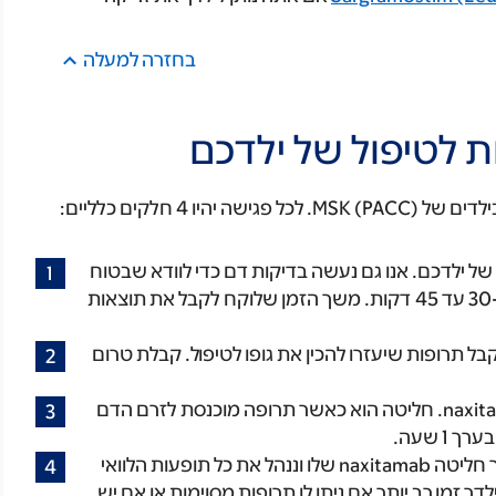
בחזרה למעלה
 לטיפול של ילדכם
 4 חלקים כלליים:
 של ילדכם. אנו גם נעשה בדיקות דם כדי לוודא שבטוח
לילדך לקבל טיפול. ההערכה הראשונית נמשכת כ-30 עד 45 דקות. משך הזמן שלוקח לקבל את תוצאות
בל תרופות שיעזרו להכין את גופו לטיפול. קבלת טרום
ילדכם יקבל את חליטה naxitamab. חליטה הוא כאשר תרופה מוכנסת לזרם הדם
אנו ננטר (נצפה) בילדך לאחר חליטה naxitamab שלו וננהל את כל תופעות הלוואי
 נעקוב אחר ילדך זמן רב יותר אם ניתן לו תרופות מסוימות או אם יש