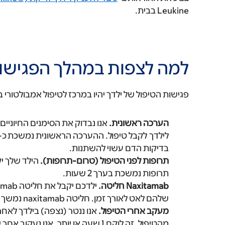
Leukine בבית.
למה לצפות במהלך הפגישות
פגישות הטיפול של ילדך יהיו במרכז לטיפול אמבולטורי בילדים של MSK (PACC). לכל פגישה יהיו
הערכה ראשונית.
אנו נבדוק את הסימנים החיוניים
בדיקות הדם עשוי להשתנות.
תרופות לפני הטיפול (טרום-תרופות).
הילד שלך יק
תרופות נמשכת בערך 2 שעות.
Naxitamab חליטה.
שלהם לאט לאורך זמן. חליטה naxitamab נמשך בערך 1 שעה.
מעקב אחרי הטיפול.
מהטיפול. זה לוקח 1 שעה או יותר. אנו