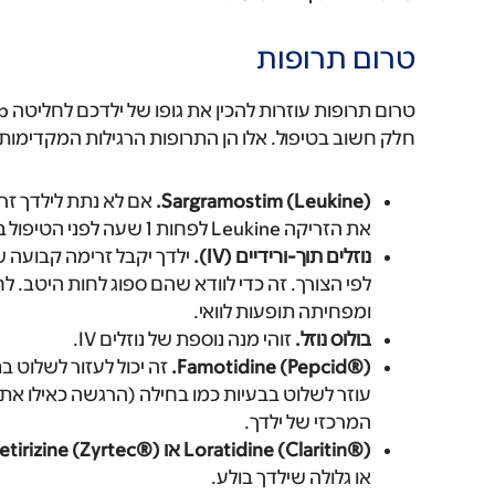
טרום תרופות
חלק חשוב בטיפול. אלו הן התרופות הרגילות המקדימות 
Sargramostim (Leukine).
את הזריקה Leukine לפחות 1 שעה לפני הטיפול ב-naxitamab.
נוזלים תוך-ורידיים (IV).
לפי הצורך. זה כדי לוודא שהם ספוג לחות היטב. 
ומפחיתה תופעות לוואי.
בולוס נוזל.
זוהי מנה נוספת של נוזלים IV.
Famotidine (Pepcid®).
זה יכול לעזור לשלוט ב
עוזר לשלוט בבעיות כמו בחילה (הרגשה כאילו אתה
המרכזי של ילדך.
Loratidine (Claritin®) או cetirizine (Zyrtec®).
או גלולה שילדך בולע.