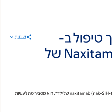
טיפול ב-
שיתוף
Naxitamab (Danyelza®) של
מידע זה מסביר למה לצפות במהלך טיפול ב-naxitamab (nak-SIH-tuh-mab) של ילדך. הוא מסביר מה לעשות