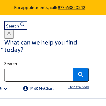
Skip
Skip
For appointments, call:
877-638-0242
to
to
footer
main
content
Search
What can we help you find
today?
Search
Donate now
Us
MSK MyChart