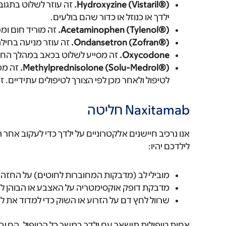
Hydroxyzine (Vistaril®).
זה עוזר לשלוט בתגובו
ילדך או כנוזל או כדור שהם בולעים.
Acetaminophen (Tylenol®).
זה מוריד חום ומפ
Ondansetron (Zofran®).
זה עוזר מניעה בחילה
Oxycodone.
זה מסייע לשלוט בכאב במהלך החליט
Methylprednisolone (Solu-Medrol®).
זה מפח
לטיפול ולאחר מכן לפי הצורך לטיפולים עתידיים. זה
Naxitamab חליטה
אנו נרכיב חיישנים אלקטרוניים על ילדך כדי לעקוב אחר ה
לילדכם יהיו:
מובילי לב (מדבקות המחוברות לחוטים) על החזה
מדבקת דופק אוקסימטריה על האצבע או הבוהן ל
שרוול לחץ דם על הזרוע או השוק כדי למדוד את 